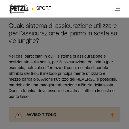
SPORT
Quale sistema di assicurazione utilizzare
per l’assicurazione del primo in sosta su
vie lunghe?
Nei casi particolari in cui il sistema di assicurazione è
posizionato sulla sosta, per l’assicurazione del primo (per
esempio, notevole differenza di peso, rischio di caduta
all’inizio del tiro), il metodo principalmente utilizzato è il
mezzo barcaiolo. Anche l’utilizzo del REVERSO è possibile,
ma richiede una maggiore attenzione all’inizio della sosta.
Questa tecnica deve essere riservata all’utilizzo in sosta su
punto fisso.
AVVISO TITOLO
Leggere attentamente le istruzioni tecniche dei