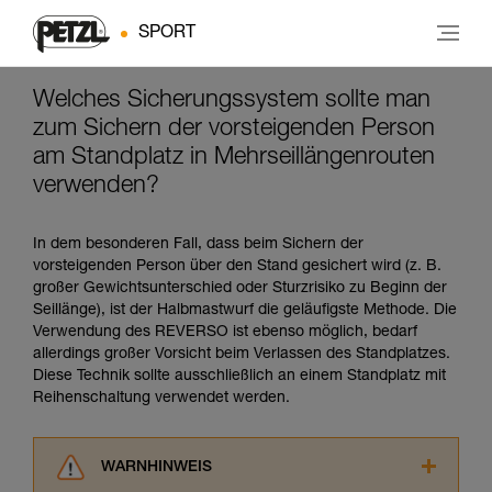
SPORT
Welches Sicherungssystem sollte man
zum Sichern der vorsteigenden Person
am Standplatz in Mehrseillängenrouten
verwenden?
In dem besonderen Fall, dass beim Sichern der
vorsteigenden Person über den Stand gesichert wird (z. B.
großer Gewichtsunterschied oder Sturzrisiko zu Beginn der
Seillänge), ist der Halbmastwurf die geläufigste Methode. Die
Verwendung des REVERSO ist ebenso möglich, bedarf
allerdings großer Vorsicht beim Verlassen des Standplatzes.
Diese Technik sollte ausschließlich an einem Standplatz mit
Reihenschaltung verwendet werden.
WARNHINWEIS