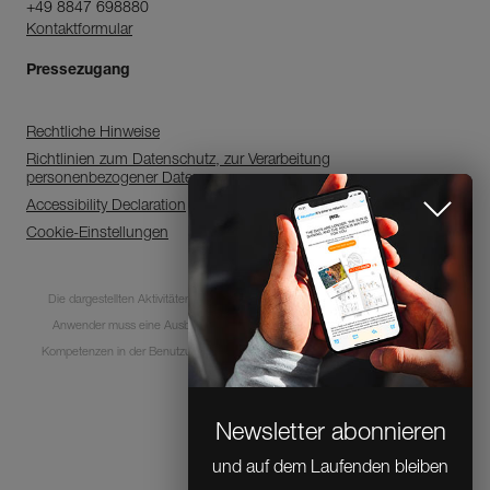
+49 8847 698880
Kontaktformular
Pressezugang
Rechtliche Hinweise
Richtlinien zum Datenschutz, zur Verarbeitung
personenbezogener Daten
Accessibility Declaration
Cookie-Einstellungen
Die dargestellten Aktivitäten sind mit Risiken und Gefahren verbunden. Jeder
Anwender muss eine Ausbildung absolviert haben und über entsprechende
Newsletter abonnieren
Kompetenzen in der Benutzung der Ausrüstung bei diesen Aktivitäten verfügen.
und auf dem Laufenden bleiben
© 1995-2026 Petzl
CLOSE