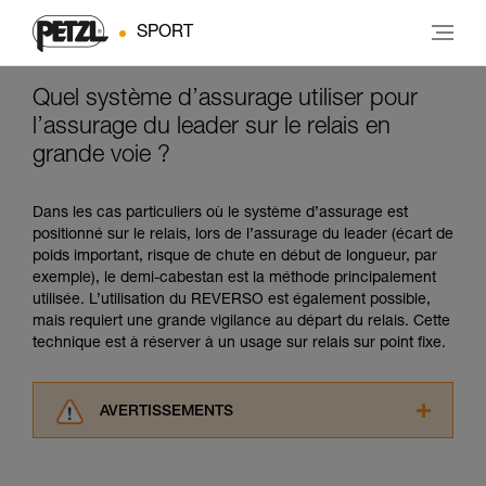
SPORT
Quel système d’assurage utiliser pour
l’assurage du leader sur le relais en
grande voie ?
Dans les cas particuliers où le système d’assurage est
positionné sur le relais, lors de l’assurage du leader (écart de
poids important, risque de chute en début de longueur, par
exemple), le demi-cabestan est la méthode principalement
utilisée. L’utilisation du REVERSO est également possible,
mais requiert une grande vigilance au départ du relais. Cette
technique est à réserver à un usage sur relais sur point fixe.
AVERTISSEMENTS
Lisez attentivement les notices techniques des
produits utilisés dans ce conseil avant de le