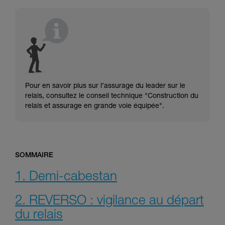
consulter. Vous devez avoir compris les
informations de la notice technique pour
pouvoir comprendre ce complément
d’informations.
Maîtriser ces techniques nécessite une
formation et un entraînement spécifique. Validez
avec un professionnel votre capacité à refaire
la manipulation, seul, en toute sécurité, avant
de la reproduire en autonomie.
Pour en savoir plus sur l’assurage du leader sur le
Nous donnons des exemples de techniques
relais, consultez le conseil technique "Construction du
liées à votre activité. Il peut en exister d’autres
relais et assurage en grande voie équipée".
que nous ne décrivons pas ici.
SOMMAIRE
1. Demi-cabestan
2. REVERSO : vigilance au départ
du relais