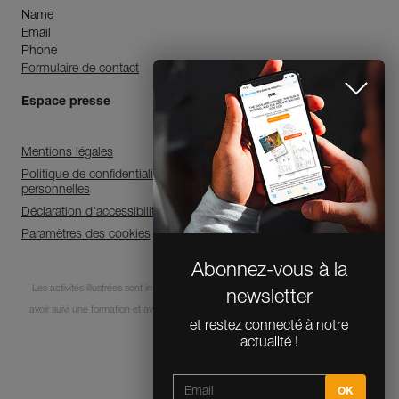
Name
Email
Phone
Formulaire de contact
Espace presse
Mentions légales
Politique de confidentialité et de traitement des données
personnelles
Déclaration d'accessibilité
Paramètres des cookies
Abonnez-vous à la
Les activités illustrées sont intrinsèquement dangereuses. Chaque utilisateur doit
newsletter
avoir suivi une formation et avoir des compétences pour l’usage des équipements
et restez connecté à notre
lors de ces activités.
actualité !
© 1995-2026 Petzl