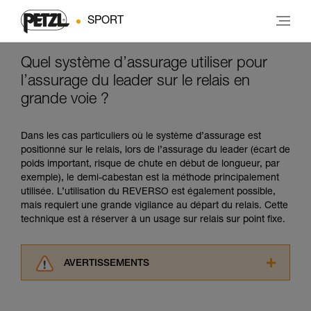
SPORT
Quel système d’assurage utiliser pour
l’assurage du leader sur le relais en
grande voie ?
Dans les cas particuliers où le système d’assurage est
positionné sur le relais, lors de l’assurage du leader (écart de
poids important, risque de chute en début de longueur, par
exemple), le demi-cabestan est la méthode principalement
utilisée. L’utilisation du REVERSO est également possible,
mais requiert une grande vigilance au départ du relais. Cette
technique est à réserver à un usage sur relais sur point fixe.
AVERTISSEMENTS
Lisez attentivement les notices techniques des
produits utilisés dans ce conseil avant de le