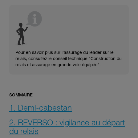
consulter. Vous devez avoir compris les
informations de la notice technique pour
pouvoir comprendre ce complément
d’informations.
Maîtriser ces techniques nécessite une
formation et un entraînement spécifique. Validez
avec un professionnel votre capacité à refaire
la manipulation, seul, en toute sécurité, avant
de la reproduire en autonomie.
Pour en savoir plus sur l’assurage du leader sur le
Nous donnons des exemples de techniques
relais, consultez le conseil technique "Construction du
liées à votre activité. Il peut en exister d’autres
relais et assurage en grande voie équipée".
que nous ne décrivons pas ici.
SOMMAIRE
1. Demi-cabestan
2. REVERSO : vigilance au départ
du relais