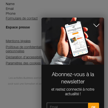
Name
Email
Phone
Formulaire de contact
Espace presse
Mentions légales
Politique de confidentialité et de traitement des données
personnelles
Déclaration d'accessibilité
Paramètres des cookies
Abonnez-vous à la
Les activités illustrées sont intrinsèquement dangereuses. Chaque utilisateur doit
newsletter
avoir suivi une formation et avoir des compétences pour l’usage des équipements
et restez connecté à notre
lors de ces activités.
actualité !
© 1995-2026 Petzl