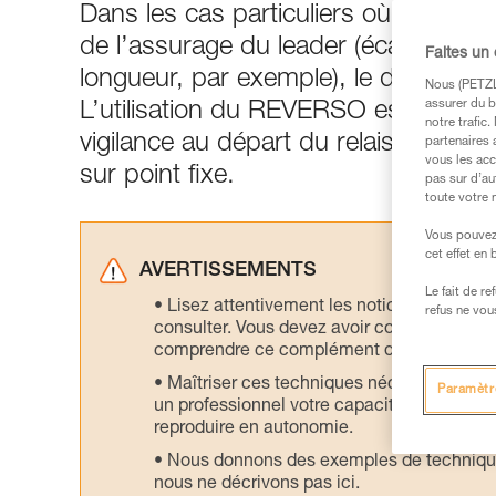
Dans les cas particuliers où le systè
de l’assurage du leader (écart de po
Faites un
longueur, par exemple), le demi-cabe
Nous (PETZL 
assurer du b
L’utilisation du REVERSO est égalem
notre trafic
vigilance au départ du relais. Cette 
partenaires 
vous les acc
sur point fixe.
pas sur d’au
toute votre 
Vous pouvez 
cet effet en
AVERTISSEMENTS
Le fait de r
Lisez attentivement les notices technique
refus ne vou
consulter. Vous devez avoir compris les in
comprendre ce complément d’informations
Maîtriser ces techniques nécessite une f
Paramètr
un professionnel votre capacité à refaire la
reproduire en autonomie.
Nous donnons des exemples de techniques l
nous ne décrivons pas ici.