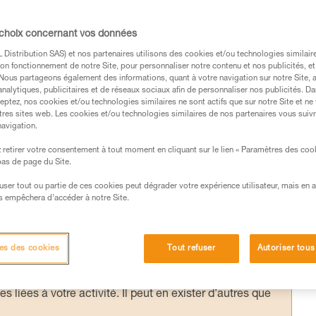
me d’assurage est positionné sur le relais, lo
ids important, risque de chute en début de
 choix concernant vos données
stan est la méthode principalement utilisée.
Distribution SAS) et nos partenaires utilisons des cookies et/ou technologies similai
on fonctionnement de notre Site, pour personnaliser notre contenu et nos publicités, et
ent possible, mais requiert une grande
. Nous partageons également des informations, quant à votre navigation sur notre Site, 
technique est à réserver à un usage sur relai
analytiques, publicitaires et de réseaux sociaux afin de personnaliser nos publicités. Da
eptez, nos cookies et/ou technologies similaires ne sont actifs que sur notre Site et ne
tres sites web. Les cookies et/ou technologies similaires de nos partenaires vous suiv
navigation.
retirer votre consentement à tout moment en cliquant sur le lien « Paramètres des coo
 bas de page du Site.
efuser tout ou partie de ces cookies peut dégrader votre expérience utilisateur, mais en 
s des produits utilisés dans ce conseil avant de le
s empêchera d’accéder à notre Site.
formations de la notice technique pour pouvoir
.
ormation et un entraînement spécifique. Validez avec
es des cookies
Tout refuser
Autoriser tous
 manipulation, seul, en toute sécurité, avant de la
iées à votre activité. Il peut en exister d’autres que