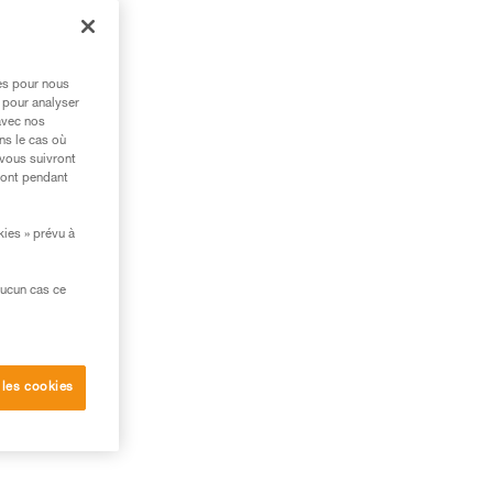
rs
res pour nous
 pour analyser
avec nos
s
ns le cas où
 vous suivront
ront pendant
kies » prévu à
aucun cas ce
 les cookies