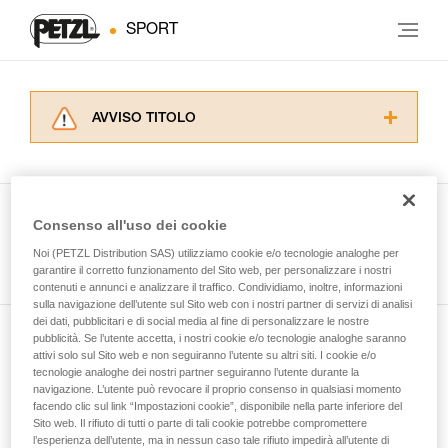
SPORT
AVVISO TITOLO
Leggere attentamente le istruzioni tecniche dei
prodotti utilizzati in questo consiglio prima di
consultarlo. Dovete aver compreso le
informazioni dell’istruzione tecnica per poter
Consenso all'uso dei cookie
capire queste ulteriori informazioni.
Guarda tutti i consigli tecnici
Noi (PETZL Distribution SAS) utilizziamo cookie e/o tecnologie analoghe per
La padronanza di queste tecniche richiede una
garantire il corretto funzionamento del Sito web, per personalizzare i nostri
formazione ed un addestramento specifico.
contenuti e annunci e analizzare il traffico. Condividiamo, inoltre, informazioni
Verificate con un professionista la vostra
sulla navigazione dell’utente sul Sito web con i nostri partner di servizi di analisi
capacità di rifare la manovra, da soli, in piena
dei dati, pubblicitari e di social media al fine di personalizzare le nostre
sicurezza, prima di riprodurla autonomamente.
pubblicità. Se l’utente accetta, i nostri cookie e/o tecnologie analoghe saranno
Iscriviti alla newsletter
Forniamo esempi di tecniche relative alla vostra
attivi solo sul Sito web e non seguiranno l’utente su altri siti. I cookie e/o
tecnologie analoghe dei nostri partner seguiranno l’utente durante la
attività. Ne possono esistere altre che non
navigazione. L’utente può revocare il proprio consenso in qualsiasi momento
e rimani connesso alle nostre novità
vengono qui descritte.
facendo clic sul link “Impostazioni cookie”, disponibile nella parte inferiore del
Sito web. Il rifiuto di tutti o parte di tali cookie potrebbe compromettere
l’esperienza dell’utente, ma in nessun caso tale rifiuto impedirà all’utente di
E-mail *