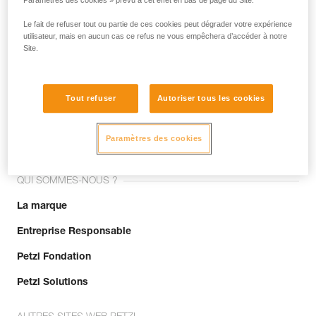
Paramètres des cookies » prévu à cet effet en bas de page du Site.
Le fait de refuser tout ou partie de ces cookies peut dégrader votre expérience
utilisateur, mais en aucun cas ce refus ne vous empêchera d’accéder à notre
Site.
Tout refuser
Autoriser tous les cookies
Rejoignez la communauté !
Paramètres des cookies
QUI SOMMES-NOUS ?
La marque
Entreprise Responsable
Petzl Fondation
Petzl Solutions