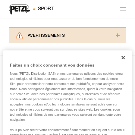
SPORT
AVERTISSEMENTS
Lisez attentivement les notices techniques des
produits utilisés dans ce conseil avant de le
consulter. Vous devez avoir compris les
informations de la notice technique pour
Faites un choix concernant vos données
pouvoir comprendre ce complément
Nous (PETZL Distribution SAS) et nos partenaires utilisons des cookies et/ou
Voir tous les conseils
d’informations.
technologies similaires pour nous assurer du bon fonctionnement de notre
Maîtriser ces techniques nécessite une
Site, pour personnaliser notre contenu et nos publicités, et pour analyser notre
formation et un entraînement spécifique. Validez
trafic. Nous partageons également des informations, quant à votre navigation
sur notre Site, avec nos partenaires analytiques, publicitaires et de réseaux
avec un professionnel votre capacité à refaire
sociaux afin de personnaliser nos publicités. Dans le cas où vous les
la manipulation, seul, en toute sécurité, avant
acceptez, nos cookies et/ou technologies similaires ne sont actifs que sur
Abonnez-vous à la newsletter
de la reproduire en autonomie.
notre Site et ne vous suivront pas sur d’autres sites web. Les cookies et/ou
Nous donnons des exemples de techniques
technologies similaires de nos partenaires vous suivront pendant toute votre
et restez connecté à notre actualité
liées à votre activité. Il peut en exister d’autres
navigation.
que nous ne décrivons pas ici.
Vous pouvez retirer votre consentement à tout moment en cliquant sur le lien «
Email *