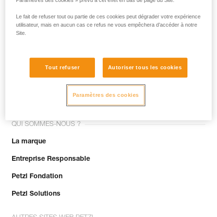
Paramètres des cookies » prévu à cet effet en bas de page du Site.
Le fait de refuser tout ou partie de ces cookies peut dégrader votre expérience
utilisateur, mais en aucun cas ce refus ne vous empêchera d’accéder à notre
Site.
Tout refuser
Autoriser tous les cookies
Rejoignez la communauté !
Paramètres des cookies
QUI SOMMES-NOUS ?
La marque
Entreprise Responsable
Petzl Fondation
Petzl Solutions