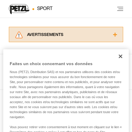
SPORT
AVERTISSEMENTS
Lisez attentivement les notices techniques des
produits utilisés dans ce conseil avant de le
consulter. Vous devez avoir compris les
informations de la notice technique pour
Faites un choix concernant vos données
pouvoir comprendre ce complément
Nous (PETZL Distribution SAS) et nos partenaires utilisons des cookies et/ou
Voir tous les conseils
d’informations.
technologies similaires pour nous assurer du bon fonctionnement de notre
Maîtriser ces techniques nécessite une
Site, pour personnaliser notre contenu et nos publicités, et pour analyser notre
formation et un entraînement spécifique. Validez
trafic. Nous partageons également des informations, quant à votre navigation
sur notre Site, avec nos partenaires analytiques, publicitaires et de réseaux
avec un professionnel votre capacité à refaire
sociaux afin de personnaliser nos publicités. Dans le cas où vous les
la manipulation, seul, en toute sécurité, avant
acceptez, nos cookies et/ou technologies similaires ne sont actifs que sur
Abonnez-vous à la newsletter
de la reproduire en autonomie.
notre Site et ne vous suivront pas sur d’autres sites web. Les cookies et/ou
Nous donnons des exemples de techniques
technologies similaires de nos partenaires vous suivront pendant toute votre
et restez connecté à notre actualité
liées à votre activité. Il peut en exister d’autres
navigation.
que nous ne décrivons pas ici.
Vous pouvez retirer votre consentement à tout moment en cliquant sur le lien «
Email *