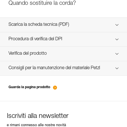
Quando sostituire la corda?
Scarica la scheda tecnica (PDF)
Technical Notice
Procedura di verifica del DPI
verif-EPI-cordes-procedure-IT
Verifica del prodotto
verif-EPI-cordes-suivi- IT
Consigli per la manutenzione del materiale Petzl
entretien-cordes_IT
Guarda la pagina prodotto
Iscriviti alla newsletter
e rimani connesso alle nostre novità