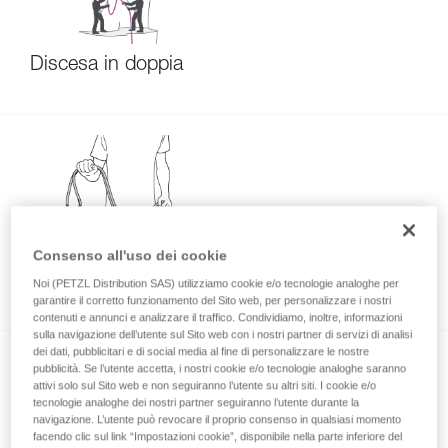
Discesa in doppia
Consenso all'uso dei cookie
Modifica della lunghezza della corda dopo
l'utilizzo
Noi (PETZL Distribution SAS) utilizziamo cookie e/o tecnologie analoghe per
garantire il corretto funzionamento del Sito web, per personalizzare i nostri
contenuti e annunci e analizzare il traffico. Condividiamo, inoltre, informazioni
sulla navigazione dell’utente sul Sito web con i nostri partner di servizi di analisi
dei dati, pubblicitari e di social media al fine di personalizzare le nostre
pubblicità. Se l’utente accetta, i nostri cookie e/o tecnologie analoghe saranno
attivi solo sul Sito web e non seguiranno l’utente su altri siti. I cookie e/o
tecnologie analoghe dei nostri partner seguiranno l’utente durante la
navigazione. L’utente può revocare il proprio consenso in qualsiasi momento
facendo clic sul link “Impostazioni cookie”, disponibile nella parte inferiore del