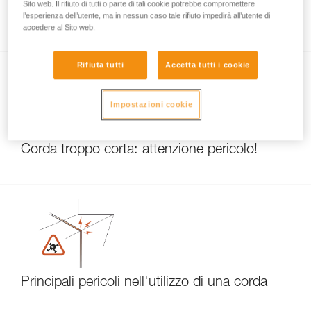
Sito web. Il rifiuto di tutti o parte di tali cookie potrebbe compromettere
Lunghezza della corda nuova e metà-corda.
l’esperienza dell’utente, ma in nessun caso tale rifiuto impedirà all’utente di
accedere al Sito web.
Rifiuta tutti
Accetta tutti i cookie
Impostazioni cookie
Corda troppo corta: attenzione pericolo!
Principali pericoli nell'utilizzo di una corda