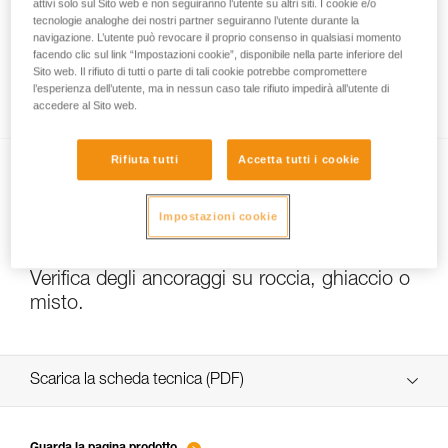
attivi solo sul Sito web e non seguiranno l’utente su altri siti. I cookie e/o
tecnologie analoghe dei nostri partner seguiranno l’utente durante la
navigazione. L’utente può revocare il proprio consenso in qualsiasi momento
facendo clic sul link “Impostazioni cookie”, disponibile nella parte inferiore del
Slackline con gli ancoraggi COEUR PULSE e
Sito web. Il rifiuto di tutti o parte di tali cookie potrebbe compromettere
COEUR BOLT
l’esperienza dell’utente, ma in nessun caso tale rifiuto impedirà all’utente di
accedere al Sito web.
Rifiuta tutti
Accetta tutti i cookie
Impostazioni cookie
Verifica degli ancoraggi su roccia, ghiaccio o
misto.
Scarica la scheda tecnica (PDF)
Technical Notice
Guarda la pagina prodotto