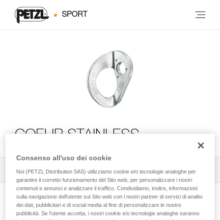
SPORT
COEUR STAINLESS
Consenso all'uso dei cookie
Tutti i consigli tecnici
2
Filtro
Noi (PETZL Distribution SAS) utilizziamo cookie e/o tecnologie analoghe per
garantire il corretto funzionamento del Sito web, per personalizzare i nostri
contenuti e annunci e analizzare il traffico. Condividiamo, inoltre, informazioni
sulla navigazione dell’utente sul Sito web con i nostri partner di servizi di analisi
dei dati, pubblicitari e di social media al fine di personalizzare le nostre
pubblicità. Se l’utente accetta, i nostri cookie e/o tecnologie analoghe saranno