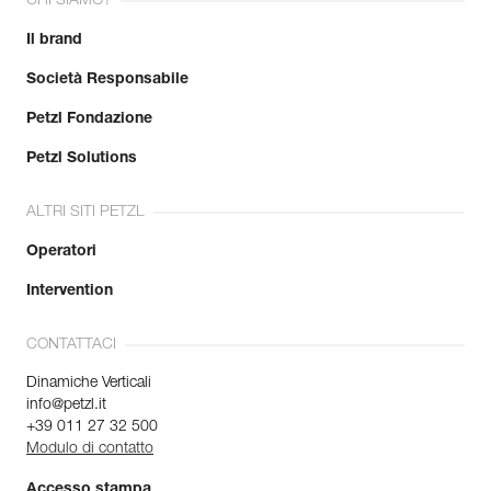
CHI SIAMO?
Il brand
Società Responsabile
Petzl Fondazione
Petzl Solutions
ALTRI SITI PETZL
Operatori
Intervention
CONTATTACI
Dinamiche Verticali
info@petzl.it
+39 011 27 32 500
Modulo di contatto
Accesso stampa