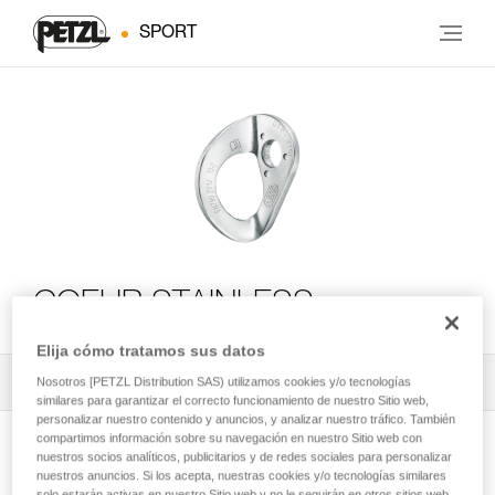
SPORT
COEUR STAINLESS
Elija cómo tratamos sus datos
Todos los contenidos técnicos
2
Nosotros [PETZL Distribution SAS) utilizamos cookies y/o tecnologías
Filtrar
similares para garantizar el correcto funcionamiento de nuestro Sitio web,
personalizar nuestro contenido y anuncios, y analizar nuestro tráfico. También
compartimos información sobre su navegación en nuestro Sitio web con
nuestros socios analíticos, publicitarios y de redes sociales para personalizar
nuestros anuncios. Si los acepta, nuestras cookies y/o tecnologías similares
solo estarán activas en nuestro Sitio web y no le seguirán en otros sitios web.