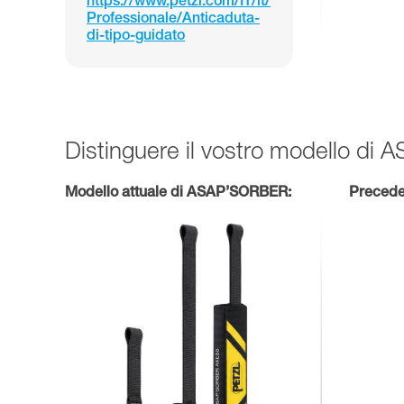
https://www.petzl.com/IT/it/
Professionale/Anticaduta-
di-tipo-guidato
Distinguere il vostro modello d
Modello attuale di ASAP’SORBER:
Precede