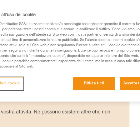
eralmente con un assorbitore di energia
i ASAP o ASAP LOCK è compatibile e
all'uso dei cookie
e di ASAP’SORBER. Sono stati condotti dei t
istribution SAS) utilizziamo cookie e/o tecnologie analoghe per garantire il corretto f
 per personalizzare i nostri contenuti e annunci e analizzare il traffico. Condividiamo, in
ncrociate tra generazioni.
sulla navigazione dell’utente sul Sito web con i nostri partner di servizi di analisi dei dat
edia al fine di personalizzare le nostre pubblicità. Se l’utente accetta, i nostri cookie e
anno attivi solo sul Sito web e non seguiranno l’utente su altri siti. I cookie e/o tecnol
artner seguiranno l’utente durante la navigazione. L’utente può revocare il proprio conse
do clic sul link “Impostazioni cookie”, disponibile nella parte inferiore del Sito web. Il 
ali cookie potrebbe compromettere l’esperienza dell’utente, ma in nessun caso tale rifiu
i accedere al Sito web.
 dei prodotti utilizzati in questo consiglio prima di
azioni dell’istruzione tecnica per poter capire queste
ioni cookie
Rifiuta tutti
Accetta t
de una formazione ed un addestramento specifico.
pacità di rifare la manovra, da soli, in piena sicurezza,
vostra attività. Ne possono esistere altre che non