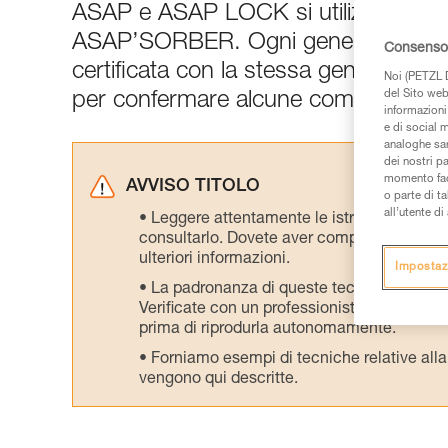
ASAP e ASAP LOCK si utilizzano gen
ASAP’SORBER. Ogni generazione d
Consenso 
certificata con la stessa generazion
Noi (PETZL D
del Sito web,
per confermare alcune compatibilità i
informazioni 
e di social m
analoghe sar
dei nostri p
momento facen
AVVISO TITOLO
o parte di t
all’utente d
Leggere attentamente le istruzioni tecniche
consultarlo. Dovete aver compreso le inform
ulteriori informazioni.
Impostaz
La padronanza di queste tecniche richie
Verificate con un professionista la vostra ca
prima di riprodurla autonomamente.
Forniamo esempi di tecniche relative alla 
vengono qui descritte.