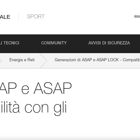
ALE
SPORT
RI
I TECNICI
COMMUNITY
AVVISI DI SICUREZZA
Energia e Reti
Generazioni di ASAP e ASAP LOCK - Compatib
SAP e ASAP
ità con gli