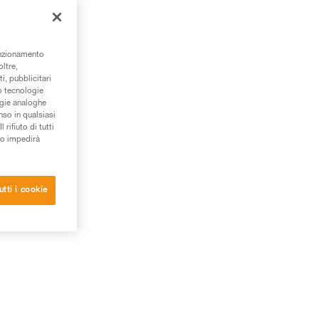
est
unzionamento
oltre,
i, pubblicitari
/o tecnologie
ogie analoghe
nso in qualsiasi
rifiuto di tutti
to impedirà
utti i cookie