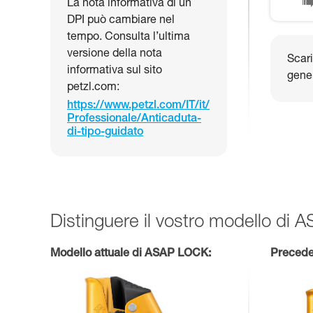
La nota informativa di un
DPI può cambiare nel
tempo. Consulta l’ultima
versione della nota
Scari
informativa sul sito
gene
petzl.com:
https://www.petzl.com/IT/it/
Professionale/Anticaduta-
di-tipo-guidato
Distinguere il vostro modello di
Modello attuale di ASAP LOCK:
Precede