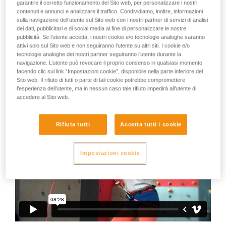
Il peggiore assicuratore del mondo
garantire il corretto funzionamento del Sito web, per personalizzare i nostri
vengono qui descritte.
contenuti e annunci e analizzare il traffico. Condividiamo, inoltre, informazioni
sulla navigazione dell’utente sul Sito web con i nostri partner di servizi di analisi
A comportamenti come questi possono essere esposti tutti
dei dati, pubblicitari e di social media al fine di personalizzare le nostre
gli arrampicatori. Anche quando non sono così esagerati.
pubblicità. Se l’utente accetta, i nostri cookie e/o tecnologie analoghe saranno
attivi solo sul Sito web e non seguiranno l’utente su altri siti. I cookie e/o
E se possiamo riderne, possiamo anche chiederci:
tecnologie analoghe dei nostri partner seguiranno l’utente durante la
navigazione. L’utente può revocare il proprio consenso in qualsiasi momento
- A volte anch'io sono negato come lui?
facendo clic sul link “Impostazioni cookie”, disponibile nella parte inferiore del
Sito web. Il rifiuto di tutti o parte di tali cookie potrebbe compromettere
l’esperienza dell’utente, ma in nessun caso tale rifiuto impedirà all’utente di
- Se fossi io all'estremità della corda, ci sarebbe da ridere?
accedere al Sito web.
Rifiuta tutti
Accetta tutti i cookie
Impostazioni cookie