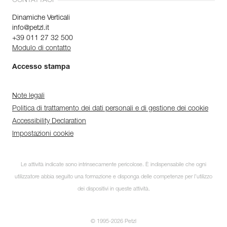
CONTATTACI
Dinamiche Verticali
info@petzl.it
+39 011 27 32 500
Modulo di contatto
Accesso stampa
Note legali
Politica di trattamento dei dati personali e di gestione dei cookie
Accessibility Declaration
Impostazioni cookie
Le attività indicate sono intrinsecamente pericolose. È indispensabile che ogni
utilizzatore abbia seguito una formazione e disponga delle competenze per l’utilizzo
dei dispositivi in queste attività.
© 1995-2026 Petzl