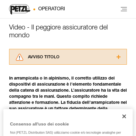
OPERATORI
Video - Il peggiore assicuratore del
mondo
AVVISO TITOLO
Leggere attentamente le istruzioni tecniche dei
prodotti utilizzati in questo consiglio prima di
In arrampicata o in alpinismo, il corretto utilizzo dei
consultarlo. Dovete aver compreso le
dispositivi di assicurazione è l'elemento fondamentale
informazioni dell’istruzione tecnica per poter
della catena di assicurazione. L’assicuratore ha la vita del
capire queste ulteriori informazioni.
compagno tra le mani. Questo compito richiede
La padronanza di queste tecniche richiede una
attenzione e formazione. La fiducia dell'arrampicatore nel
formazione ed un addestramento specifico.
suo assicuratore è un fattore determinante della
Verificate con un professionista la vostra
performance. Ricordate sempre che un bravo
capacità di rifare la manovra, da soli, in piena
arrampicatore deve anche essere un bravo assicuratore.
sicurezza, prima di riprodurla autonomamente.
Consenso all'uso dei cookie
Forniamo esempi di tecniche relative alla vostra
Noi (PETZL Distribution SAS) utilizziamo cookie e/o tecnologie analoghe per
attività. Ne possono esistere altre che non