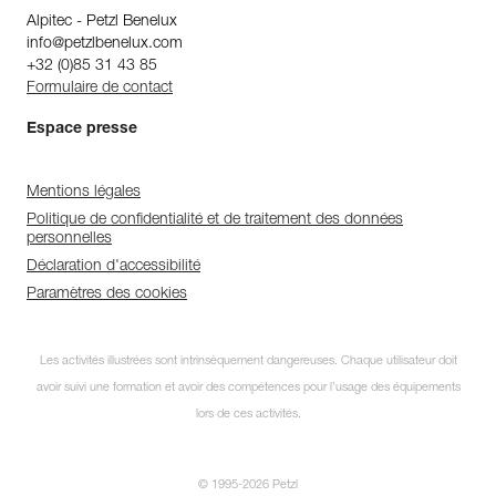
Alpitec - Petzl Benelux
info@petzlbenelux.com
+32 (0)85 31 43 85
Formulaire de contact
Espace presse
Mentions légales
Politique de confidentialité et de traitement des données
personnelles
Déclaration d'accessibilité
Paramètres des cookies
Les activités illustrées sont intrinsèquement dangereuses. Chaque utilisateur doit
avoir suivi une formation et avoir des compétences pour l’usage des équipements
lors de ces activités.
© 1995-2026 Petzl