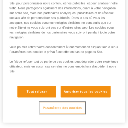
Le plus mauvais assureur du monde
Site, pour personnaliser notre contenu et nos publicités, et pour analyser notre
liées à votre activité. Il peut en exister d’autres
Des attitudes comme celles-ci, tous les grimpeurs peuvent y
trafic. Nous partageons également des informations, quant à votre navigation
que nous ne décrivons pas ici.
être confrontés. Même quand elles ne sont pas aussi
sur notre Site, avec nos partenaires analytiques, publicitaires et de réseaux
caricaturales.
sociaux afin de personnaliser nos publicités. Dans le cas où vous les
acceptez, nos cookies et/ou technologies similaires ne sont actifs que sur
Et si on peut en rire, on peut aussi s'interroger :
notre Site et ne vous suivront pas sur d’autres sites web. Les cookies et/ou
- Est-ce que, des fois, je ne suis pas aussi nul que lui ?
technologies similaires de nos partenaires vous suivront pendant toute votre
- Si c'était moi au bout de la corde, est-ce que je rigolerais
navigation.
autant ?
Vous pouvez retirer votre consentement à tout moment en cliquant sur le lien «
Paramètres des cookies » prévu à cet effet en bas de page du Site.
Le fait de refuser tout ou partie de ces cookies peut dégrader votre expérience
utilisateur, mais en aucun cas ce refus ne vous empêchera d’accéder à notre
Site.
Tout refuser
Autoriser tous les cookies
Paramètres des cookies