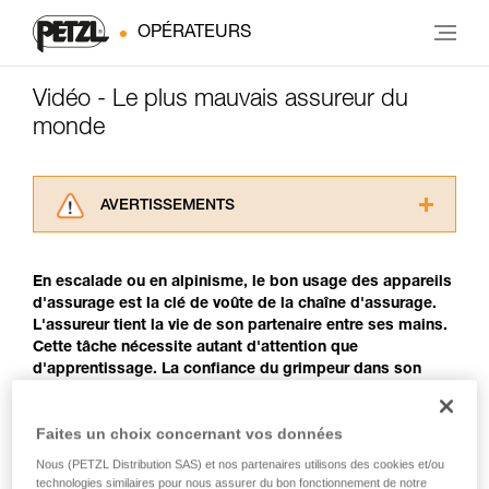
OPÉRATEURS
Vidéo - Le plus mauvais assureur du
monde
AVERTISSEMENTS
Lisez attentivement les notices techniques des
produits utilisés dans ce conseil avant de le
En escalade ou en alpinisme, le bon usage des appareils
consulter. Vous devez avoir compris les
d'assurage est la clé de voûte de la chaîne d'assurage.
informations de la notice technique pour
L'assureur tient la vie de son partenaire entre ses mains.
pouvoir comprendre ce complément
Cette tâche nécessite autant d'attention que
d’informations.
d'apprentissage. La confiance du grimpeur dans son
Maîtriser ces techniques nécessite une
assureur est un facteur déterminant de la performance. Il
formation et un entraînement spécifique. Validez
faut toujours retenir qu'un bon grimpeur doit aussi être
avec un professionnel votre capacité à refaire
Faites un choix concernant vos données
un bon assureur.
la manipulation, seul, en toute sécurité, avant
de la reproduire en autonomie.
Nous (PETZL Distribution SAS) et nos partenaires utilisons des cookies et/ou
technologies similaires pour nous assurer du bon fonctionnement de notre
Nous donnons des exemples de techniques