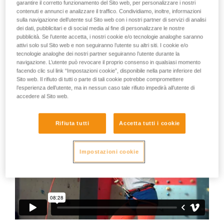
Il peggiore assicuratore del mondo
garantire il corretto funzionamento del Sito web, per personalizzare i nostri
vengono qui descritte.
contenuti e annunci e analizzare il traffico. Condividiamo, inoltre, informazioni
sulla navigazione dell’utente sul Sito web con i nostri partner di servizi di analisi
A comportamenti come questi possono essere esposti tutti
dei dati, pubblicitari e di social media al fine di personalizzare le nostre
gli arrampicatori. Anche quando non sono così esagerati.
pubblicità. Se l’utente accetta, i nostri cookie e/o tecnologie analoghe saranno
attivi solo sul Sito web e non seguiranno l’utente su altri siti. I cookie e/o
E se possiamo riderne, possiamo anche chiederci:
tecnologie analoghe dei nostri partner seguiranno l’utente durante la
navigazione. L’utente può revocare il proprio consenso in qualsiasi momento
- A volte anch'io sono negato come lui?
facendo clic sul link “Impostazioni cookie”, disponibile nella parte inferiore del
Sito web. Il rifiuto di tutti o parte di tali cookie potrebbe compromettere
l’esperienza dell’utente, ma in nessun caso tale rifiuto impedirà all’utente di
- Se fossi io all'estremità della corda, ci sarebbe da ridere?
accedere al Sito web.
Rifiuta tutti
Accetta tutti i cookie
Impostazioni cookie