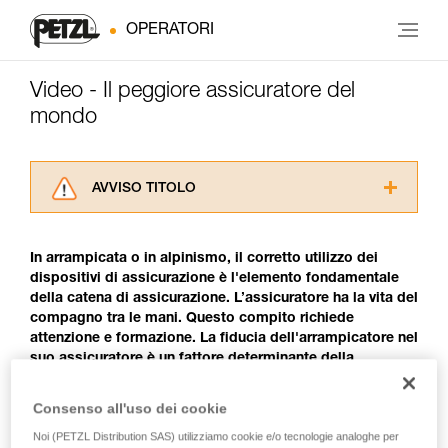
OPERATORI
Video - Il peggiore assicuratore del
mondo
AVVISO TITOLO
Leggere attentamente le istruzioni tecniche dei
prodotti utilizzati in questo consiglio prima di
In arrampicata o in alpinismo, il corretto utilizzo dei
consultarlo. Dovete aver compreso le
dispositivi di assicurazione è l'elemento fondamentale
informazioni dell’istruzione tecnica per poter
della catena di assicurazione. L’assicuratore ha la vita del
capire queste ulteriori informazioni.
compagno tra le mani. Questo compito richiede
La padronanza di queste tecniche richiede una
attenzione e formazione. La fiducia dell'arrampicatore nel
formazione ed un addestramento specifico.
suo assicuratore è un fattore determinante della
Verificate con un professionista la vostra
performance. Ricordate sempre che un bravo
capacità di rifare la manovra, da soli, in piena
arrampicatore deve anche essere un bravo assicuratore.
sicurezza, prima di riprodurla autonomamente.
Consenso all'uso dei cookie
Forniamo esempi di tecniche relative alla vostra
Noi (PETZL Distribution SAS) utilizziamo cookie e/o tecnologie analoghe per
attività. Ne possono esistere altre che non