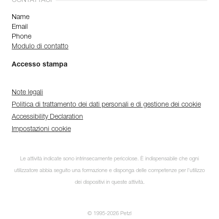
CONTATTACI
Name
Email
Phone
Modulo di contatto
Accesso stampa
Note legali
Politica di trattamento dei dati personali e di gestione dei cookie
Accessibility Declaration
Impostazioni cookie
Le attività indicate sono intrinsecamente pericolose. È indispensabile che ogni
utilizzatore abbia seguito una formazione e disponga delle competenze per l’utilizzo
dei dispositivi in queste attività.
© 1995-2026 Petzl