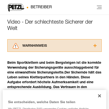
BETREIBER
Video - Der schlechteste Sicherer der
Welt
WARNHINWEIS
Lesen Sie die Gebrauchsanweisungen der
Produkte, um die es in diesem Tech Tipp geht,
Beim Sportklettern und beim Bergsteigen ist die korrekte
aufmerksam durch, bevor Sie diesen zu Rate
Verwendung der Sicherungsgeräte ausschlaggebend für
ziehen. Um diese Zusatzinformationen
eine einwandfreie Sicherungskette.Der Sichernde hält das
verstehen zu können, müssen Sie zuerst die in
Leben seines Kletterpartners in den Händen. Diese
der Gebrauchsanweisung enthaltenen
Aufgabe erfordert höchste Aufmerksamkeit und eine
Informationen richtig verstanden haben.
entsprechende Ausbildung. Das Vertrauen in den
Die Beherrschung dieser Techniken setzt eine
Sichernden ist ausschlaggebend für die Performance des
entsprechende Ausbildung und ein spezielles
Kletterers. Ein guter Kletterer muss auch ein guter
Training voraus. Prüfen Sie zusammen mit
Sie entscheiden, welche Daten Sie teilen
Sicherer sein.
einem Profi, ob Sie in der Lage sind, den
Vorgang alleine sicher zu wiederholen, bevor
Wir (PETZL Distribution SAS) verwenden Cookies und/oder ähnliche