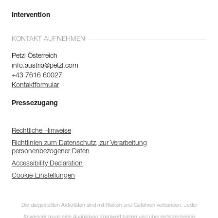
Intervention
KONTAKT AUFNEHMEN
Petzl Österreich
info.austria@petzl.com
+43 7616 60027
Kontaktformular
Pressezugang
Rechtliche Hinweise
Richtlinien zum Datenschutz, zur Verarbeitung
personenbezogener Daten
Accessibility Declaration
Cookie-Einstellungen
Die dargestellten Aktivitäten sind mit Risiken und Gefahren verbunden. Jeder
Anwender muss eine Ausbildung absolviert haben und über entsprechende