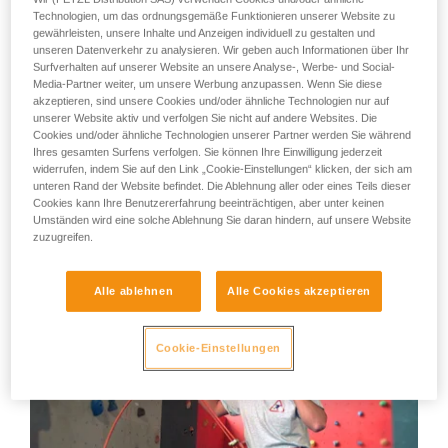
Technologien, um das ordnungsgemäße Funktionieren unserer Website zu
Sie ihn eigenständig durchführen.
Den schlechtesten Sicherer der Welt
gewährleisten, unsere Inhalte und Anzeigen individuell zu gestalten und
Wir geben Beispiele für die mit Ihrer Aktivität
unseren Datenverkehr zu analysieren. Wir geben auch Informationen über Ihr
verbundenen Techniken. Möglicherweise gibt es
Mit den hier gezeigten Verhaltensweisen kann jeder Kletterer
Surfverhalten auf unserer Website an unsere Analyse-, Werbe- und Social-
noch andere Techniken, die hier nicht
konfrontiert werden. Sie müssen nicht ganz so übertrieben
Media-Partner weiter, um unsere Werbung anzupassen. Wenn Sie diese
beschrieben werden.
sein wie in diesem Film.
akzeptieren, sind unsere Cookies und/oder ähnliche Technologien nur auf
unserer Website aktiv und verfolgen Sie nicht auf andere Websites. Die
Cookies und/oder ähnliche Technologien unserer Partner werden Sie während
Auch wenn wir darüber lachen, müssen wir uns doch
Ihres gesamten Surfens verfolgen. Sie können Ihre Einwilligung jederzeit
fragen:
widerrufen, indem Sie auf den Link „Cookie-Einstellungen“ klicken, der sich am
unteren Rand der Website befindet. Die Ablehnung aller oder eines Teils dieser
- Bin ich nicht manchmal genauso nachlässig wie er?
Cookies kann Ihre Benutzererfahrung beeinträchtigen, aber unter keinen
Umständen wird eine solche Ablehnung Sie daran hindern, auf unsere Website
zuzugreifen.
- Wenn ich die Person am anderen Ende des Seils wäre,
würde ich dann auch lachen?
Alle ablehnen
Alle Cookies akzeptieren
Cookie-Einstellungen