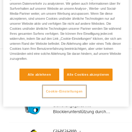
Informationen richtig verstanden haben.
unseren Datenverkehr zu analysieren. Wir geben auch Informationen über Ihr
Die Beherrschung dieser Techniken setzt eine
Surfverhalten auf unserer Website an unsere Analyse-, Werbe- und Social-
entsprechende Ausbildung und ein spezielles
Media-Partner weiter, um unsere Werbung anzupassen. Wenn Sie diese
Training voraus. Prüfen Sie zusammen mit
akzeptieren, sind unsere Cookies und/oder ähnliche Technologien nur auf
unserer Website aktiv und verfolgen Sie nicht auf andere Websites. Die
einem Profi, ob Sie in der Lage sind, den
Cookies und/oder ähnliche Technologien unserer Partner werden Sie während
Vorgang alleine sicher zu wiederholen, bevor
Ihres gesamten Surfens verfolgen. Sie können Ihre Einwilligung jederzeit
Sie ihn eigenständig durchführen.
widerrufen, indem Sie auf den Link „Cookie-Einstellungen“ klicken, der sich am
Wir geben Beispiele für die mit Ihrer Aktivität
unteren Rand der Website befindet. Die Ablehnung aller oder eines Teils dieser
verbundenen Techniken. Möglicherweise gibt es
Cookies kann Ihre Benutzererfahrung beeinträchtigen, aber unter keinen
noch andere Techniken, die hier nicht
Umständen wird eine solche Ablehnung Sie daran hindern, auf unsere Website
zuzugreifen.
beschrieben werden.
Im Artikel erklärt
Alle ablehnen
Alle Cookies akzeptieren
GRIGRI®
Cookie-Einstellungen
Kompaktes und vielseitiges
Sicherungsgerät mit
Blockierunterstützung durch
Klemmnocken, zum Vorstiegs-
und Toprope-Klettern