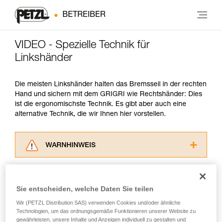
BETREIBER
VIDEO - Spezielle Technik für
Linkshänder
Die meisten Linkshänder halten das Bremsseil in der rechten
Hand und sichern mit dem GRIGRI wie Rechtshänder: Dies
ist die ergonomischste Technik. Es gibt aber auch eine
alternative Technik, die wir Ihnen hier vorstellen.
WARNHINWEIS
Lesen Sie die Gebrauchsanweisungen der
Produkte, um die es in diesem Tech Tipp geht,
aufmerksam durch, bevor Sie diesen zu Rate
Sie entscheiden, welche Daten Sie teilen
ziehen. Um diese Zusatzinformationen
Wir (PETZL Distribution SAS) verwenden Cookies und/oder ähnliche
verstehen zu können, müssen Sie zuerst die in
Technologien, um das ordnungsgemäße Funktionieren unserer Website zu
der Gebrauchsanweisung enthaltenen
gewährleisten, unsere Inhalte und Anzeigen individuell zu gestalten und