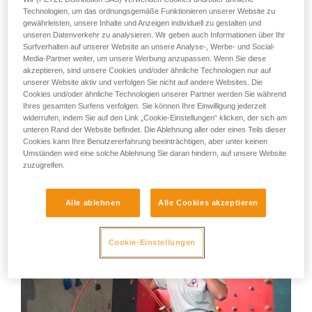
Technologien, um das ordnungsgemäße Funktionieren unserer Website zu
Sie ihn eigenständig durchführen.
Den schlechtesten Sicherer der Welt
gewährleisten, unsere Inhalte und Anzeigen individuell zu gestalten und
Wir geben Beispiele für die mit Ihrer Aktivität
unseren Datenverkehr zu analysieren. Wir geben auch Informationen über Ihr
verbundenen Techniken. Möglicherweise gibt es
Mit den hier gezeigten Verhaltensweisen kann jeder Kletterer
Surfverhalten auf unserer Website an unsere Analyse-, Werbe- und Social-
noch andere Techniken, die hier nicht
konfrontiert werden. Sie müssen nicht ganz so übertrieben
Media-Partner weiter, um unsere Werbung anzupassen. Wenn Sie diese
beschrieben werden.
sein wie in diesem Film.
akzeptieren, sind unsere Cookies und/oder ähnliche Technologien nur auf
unserer Website aktiv und verfolgen Sie nicht auf andere Websites. Die
Cookies und/oder ähnliche Technologien unserer Partner werden Sie während
Auch wenn wir darüber lachen, müssen wir uns doch
Ihres gesamten Surfens verfolgen. Sie können Ihre Einwilligung jederzeit
fragen:
widerrufen, indem Sie auf den Link „Cookie-Einstellungen“ klicken, der sich am
unteren Rand der Website befindet. Die Ablehnung aller oder eines Teils dieser
- Bin ich nicht manchmal genauso nachlässig wie er?
Cookies kann Ihre Benutzererfahrung beeinträchtigen, aber unter keinen
Umständen wird eine solche Ablehnung Sie daran hindern, auf unsere Website
zuzugreifen.
- Wenn ich die Person am anderen Ende des Seils wäre,
würde ich dann auch lachen?
Alle ablehnen
Alle Cookies akzeptieren
Cookie-Einstellungen