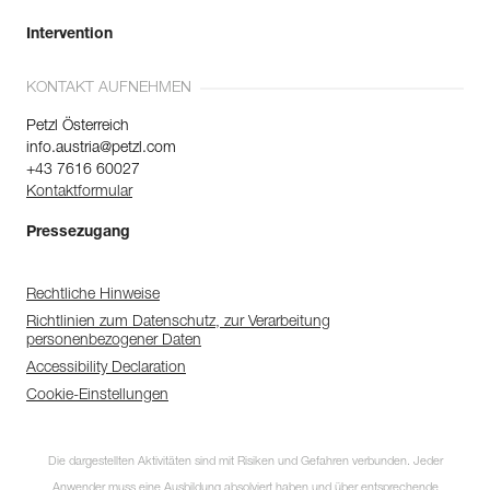
Intervention
KONTAKT AUFNEHMEN
Petzl Österreich
info.austria@petzl.com
+43 7616 60027
Kontaktformular
Pressezugang
Rechtliche Hinweise
Richtlinien zum Datenschutz, zur Verarbeitung
personenbezogener Daten
Accessibility Declaration
Cookie-Einstellungen
Die dargestellten Aktivitäten sind mit Risiken und Gefahren verbunden. Jeder
Anwender muss eine Ausbildung absolviert haben und über entsprechende