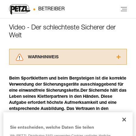
BETREIBER
Video - Der schlechteste Sicherer der
Welt
WARNHINWEIS
Lesen Sie die Gebrauchsanweisungen der
Produkte, um die es in diesem Tech Tipp geht,
Beim Sportklettern und beim Bergsteigen ist die korrekte
aufmerksam durch, bevor Sie diesen zu Rate
Verwendung der Sicherungsgeräte ausschlaggebend für
ziehen. Um diese Zusatzinformationen
eine einwandfreie Sicherungskette.Der Sichernde hält das
verstehen zu können, müssen Sie zuerst die in
Leben seines Kletterpartners in den Händen. Diese
der Gebrauchsanweisung enthaltenen
Aufgabe erfordert höchste Aufmerksamkeit und eine
Informationen richtig verstanden haben.
entsprechende Ausbildung. Das Vertrauen in den
Die Beherrschung dieser Techniken setzt eine
Sichernden ist ausschlaggebend für die Performance des
entsprechende Ausbildung und ein spezielles
Kletterers. Ein guter Kletterer muss auch ein guter
Training voraus. Prüfen Sie zusammen mit
Sie entscheiden, welche Daten Sie teilen
Sicherer sein.
einem Profi, ob Sie in der Lage sind, den
Vorgang alleine sicher zu wiederholen, bevor
Wir (PETZL Distribution SAS) verwenden Cookies und/oder ähnliche