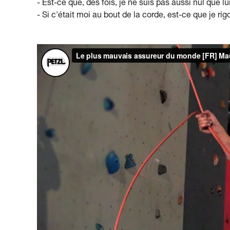
- Est-ce que, des fois, je ne suis pas aussi nul que lu
- Si c'était moi au bout de la corde, est-ce que je rig