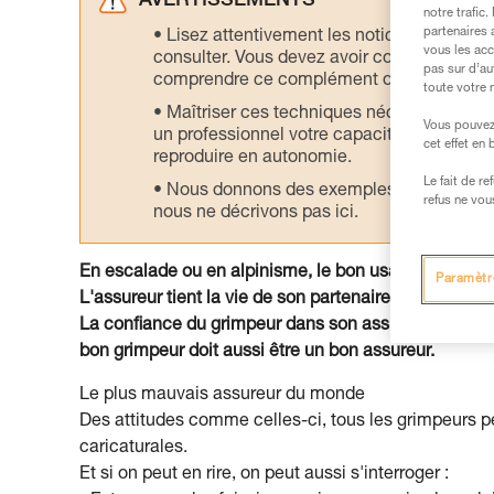
AVERTISSEMENTS
notre trafic
partenaires 
Lisez attentivement les notices technique
vous les acc
consulter. Vous devez avoir compris les in
pas sur d’au
comprendre ce complément d’informations
toute votre 
Maîtriser ces techniques nécessite une f
Vous pouvez 
un professionnel votre capacité à refaire la
cet effet en
reproduire en autonomie.
Le fait de r
Nous donnons des exemples de techniques l
refus ne vou
nous ne décrivons pas ici.
En escalade ou en alpinisme, le bon usage des appar
Paramètr
L'assureur tient la vie de son partenaire entre ses 
La confiance du grimpeur dans son assureur est un fa
bon grimpeur doit aussi être un bon assureur.
Le plus mauvais assureur du monde
Des attitudes comme celles-ci, tous les grimpeurs p
caricaturales.
Et si on peut en rire, on peut aussi s'interroger :