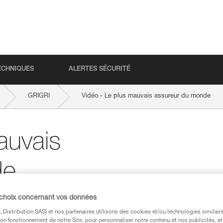
ECHNIQUES
ALERTES SÉCURITÉ
GRIGRI
Vidéo - Le plus mauvais assureur du monde
auvais
de
 choix concernant vos données
Distribution SAS) et nos partenaires utilisons des cookies et/ou technologies similai
on fonctionnement de notre Site, pour personnaliser notre contenu et nos publicités, et