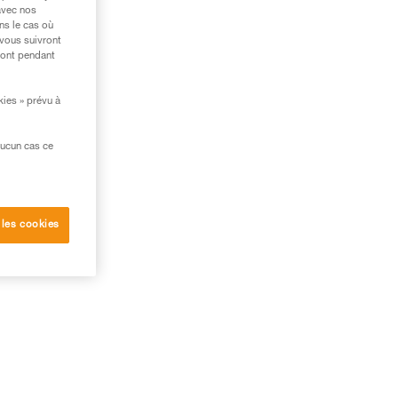
avec nos
ns le cas où
 vous suivront
ront pendant
kies » prévu à
aucun cas ce
 les cookies
age.
u'un