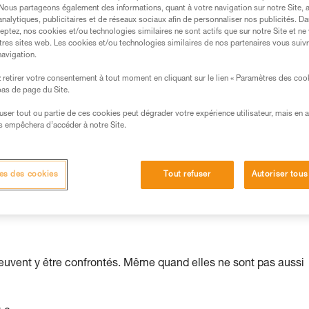
. Nous partageons également des informations, quant à votre navigation sur notre Site, 
analytiques, publicitaires et de réseaux sociaux afin de personnaliser nos publicités. Da
s des produits utilisés dans ce conseil avant de le
eptez, nos cookies et/ou technologies similaires ne sont actifs que sur notre Site et ne
formations de la notice technique pour pouvoir
tres sites web. Les cookies et/ou technologies similaires de nos partenaires vous suiv
.
navigation.
ormation et un entraînement spécifique. Validez avec
retirer votre consentement à tout moment en cliquant sur le lien « Paramètres des coo
 manipulation, seul, en toute sécurité, avant de la
 bas de page du Site.
efuser tout ou partie de ces cookies peut dégrader votre expérience utilisateur, mais en 
iées à votre activité. Il peut en exister d’autres que
s empêchera d’accéder à notre Site.
eils d'assurage est la clé de voûte de la chaîne d'assurage.
es des cookies
Tout refuser
Autoriser tous
mains. Cette tâche nécessite autant d'attention que d'apprentiss
cteur déterminant de la performance. Il faut toujours retenir q
euvent y être confrontés. Même quand elles ne sont pas aussi