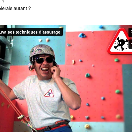
i ?
olerais autant ?