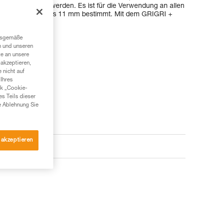
ter eingezogen werden. Es ist für die Verwendung an allen
messer von 8,5 bis 11 mm bestimmt. Mit dem GRIGRI +
beginnen!
ngsgemäße
n und unseren
te an unsere
akzeptieren,
 nicht auf
Ihres
nk „Cookie-
es Teils dieser
e Ablehnung Sie
 akzeptieren