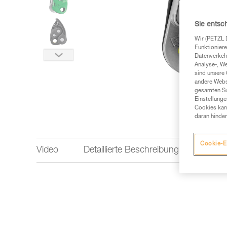
Sie entsc
Wir (PETZL 
Funktioniere
Datenverkehr
Analyse-, W
sind unsere 
andere Webs
gesamten Sur
Einstellunge
Cookies kann
daran hinder
Cookie-E
Video
Detaillierte Beschreibung
Techn