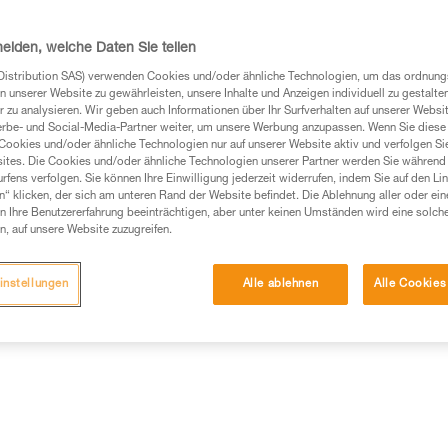
Modus ASSIST + kann Seil leich
Einfachseilen mit einem Durch
kann der Einstieg ins Klettern 
heiden, welche Daten Sie teilen
Distribution SAS) verwenden Cookies und/oder ähnliche Technologien, um das ordnu
n unserer Website zu gewährleisten, unsere Inhalte und Anzeigen individuell zu gestalte
Einen Händler finden
 zu analysieren. Wir geben auch Informationen über Ihr Surfverhalten auf unserer Websi
erbe- und Social-Media-Partner weiter, um unsere Werbung anzupassen. Wenn Sie diese 
Cookies und/oder ähnliche Technologien nur auf unserer Website aktiv und verfolgen Sie
ites. Die Cookies und/oder ähnliche Technologien unserer Partner werden Sie während 
fens verfolgen. Sie können Ihre Einwilligung jederzeit widerrufen, indem Sie auf den Li
n“ klicken, der sich am unteren Rand der Website befindet. Die Ablehnung aller oder ein
 Ihre Benutzererfahrung beeinträchtigen, aber unter keinen Umständen wird eine solch
n, auf unsere Website zuzugreifen.
instellungen
Alle ablehnen
Alle Cookies
ische Informationen
Wartung