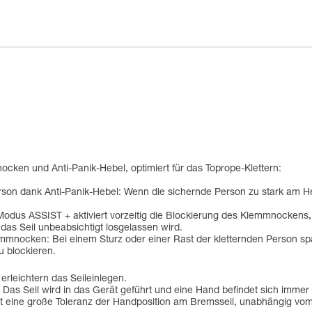
cken und Anti-Panik-Hebel, optimiert für das Toprope-Klettern:
son dank Anti-Panik-Hebel: Wenn die sichernde Person zu stark am Heb
 Modus ASSIST + aktiviert vorzeitig die Blockierung des Klemmnockens,
 das Seil unbeabsichtigt losgelassen wird.
emmnocken: Bei einem Sturz oder einer Rast der kletternden Person s
u blockieren.
erleichtern das Seileinlegen.
: Das Seil wird in das Gerät geführt und eine Hand befindet sich imme
t eine große Toleranz der Handposition am Bremsseil, unabhängig vom