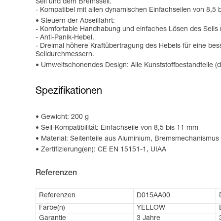
Seil und dem Bremsseil.
- Kompatibel mit allen dynamischen Einfachseilen von 8,5 
Steuern der Abseilfahrt:
- Komfortable Handhabung und einfaches Lösen des Seils 
- Anti-Panik-Hebel.
- Dreimal höhere Kraftübertragung des Hebels für eine bes
Seildurchmessern.
Umweltschonendes Design: Alle Kunststoffbestandteile (
Spezifikationen
Gewicht: 200 g
Seil-Kompatibilität: Einfachseile von 8,5 bis 11 mm
Material: Seitenteile aus Aluminium, Bremsmechanismus
Zertifizierung(en): CE EN 15151-1, UIAA
Referenzen
Referenzen
D015AA00
Farbe(n)
YELLOW
Garantie
3 Jahre