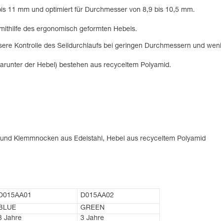
bis 11 mm und optimiert für Durchmesser von 8,9 bis 10,5 mm.
mithilfe des ergonomisch geformten Hebels.
sere Kontrolle des Seildurchlaufs bei geringen Durchmessern und weni
darunter der Hebel) bestehen aus recyceltem Polyamid.
 und Klemmnocken aus Edelstahl, Hebel aus recyceltem Polyamid
D015AA01
D015AA02
BLUE
GREEN
3 Jahre
3 Jahre