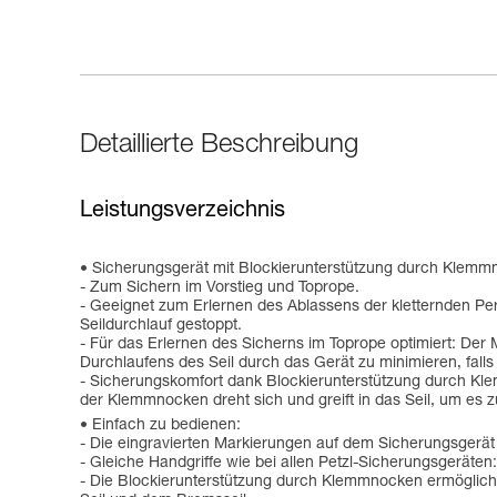
Detaillierte Beschreibung
Leistungsverzeichnis
Sicherungsgerät mit Blockierunterstützung durch Klemmno
- Zum Sichern im Vorstieg und Toprope.
- Geeignet zum Erlernen des Ablassens der kletternden Per
Seildurchlauf gestoppt.
- Für das Erlernen des Sicherns im Toprope optimiert: Der
Durchlaufens des Seil durch das Gerät zu minimieren, falls
- Sicherungskomfort dank Blockierunterstützung durch Kl
der Klemmnocken dreht sich und greift in das Seil, um es z
Einfach zu bedienen:
- Die eingravierten Markierungen auf dem Sicherungsgerät 
- Gleiche Handgriffe wie bei allen Petzl-Sicherungsgeräten
- Die Blockierunterstützung durch Klemmnocken ermöglich