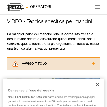
OPERATORI
VIDEO - Tecnica specifica per mancini
La maggior parte dei mancini tiene la corda lato frenante
con la mano destra e assicurano quindi come destri con il
GRIGRI: questa tecnica è la più ergonomica. Tuttavia, esiste
una tecnica alternativa, qui presentata.
AVVISO TITOLO
Leggere attentamente le istruzioni tecniche dei
prodotti utilizzati in questo consiglio prima di
consultarlo. Dovete aver compreso le
informazioni dell’istruzione tecnica per poter
Consenso all'uso dei cookie
capire queste ulteriori informazioni.
La padronanza di queste tecniche richiede una
Noi (PETZL Distribution SAS) utilizziamo cookie e/o tecnologie analoghe per
formazione ed un addestramento specifico.
garantire il corretto funzionamento del Sito web, per personalizzare i nostri
contenuti e annunci e analizzare il traffico. Condividiamo, inoltre, informazioni
Verificate con un professionista la vostra