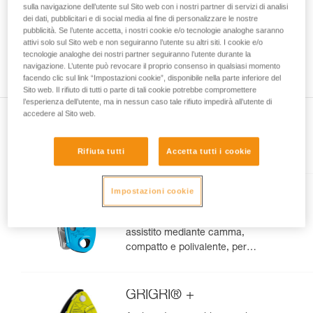
sulla navigazione dell’utente sul Sito web con i nostri partner di servizi di analisi
capacità di rifare la manovra, da soli, in piena
dei dati, pubblicitari e di social media al fine di personalizzare le nostre
sicurezza, prima di riprodurla autonomamente.
pubblicità. Se l’utente accetta, i nostri cookie e/o tecnologie analoghe saranno
Forniamo esempi di tecniche relative alla vostra
attivi solo sul Sito web e non seguiranno l’utente su altri siti. I cookie e/o
attività. Ne possono esistere altre che non
tecnologie analoghe dei nostri partner seguiranno l’utente durante la
navigazione. L’utente può revocare il proprio consenso in qualsiasi momento
vengono qui descritte.
facendo clic sul link “Impostazioni cookie”, disponibile nella parte inferiore del
Sito web. Il rifiuto di tutti o parte di tali cookie potrebbe compromettere
l’esperienza dell’utente, ma in nessun caso tale rifiuto impedirà all’utente di
accedere al Sito web.
Presente nell'articolo
Rifiuta tutti
Accetta tutti i cookie
Impostazioni cookie
GRIGRI®
Assicuratore con bloccaggio
assistito mediante camma,
compatto e polivalente, per
l’arrampicata da primo e in
moulinette
GRIGRI® +