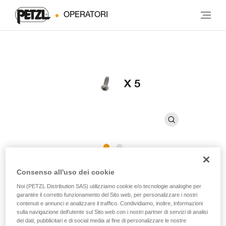
OPERATORI
Viti CARITRAC
Consenso all'uso dei cookie
Noi (PETZL Distribution SAS) utilizziamo cookie e/o tecnologie analoghe per
garantire il corretto funzionamento del Sito web, per personalizzare i nostri
Viti di ricambio per accessorio CARITRAC (confezione da
contenuti e annunci e analizzare il traffico. Condividiamo, inoltre, informazioni
5)
sulla navigazione dell’utente sul Sito web con i nostri partner di servizi di analisi
dei dati, pubblicitari e di social media al fine di personalizzare le nostre