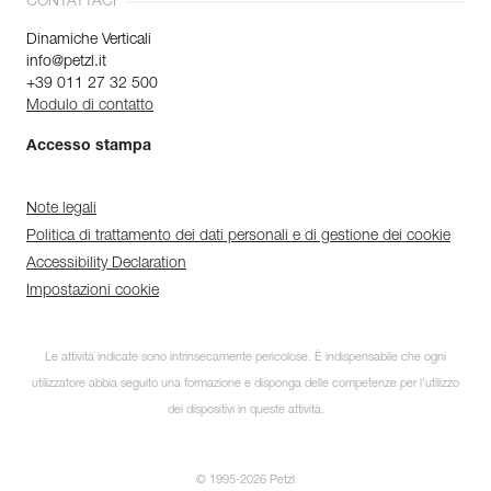
CONTATTACI
Dinamiche Verticali
info@petzl.it
+39 011 27 32 500
Modulo di contatto
Accesso stampa
Note legali
Politica di trattamento dei dati personali e di gestione dei cookie
Accessibility Declaration
Impostazioni cookie
Le attività indicate sono intrinsecamente pericolose. È indispensabile che ogni
utilizzatore abbia seguito una formazione e disponga delle competenze per l’utilizzo
dei dispositivi in queste attività.
© 1995-2026 Petzl