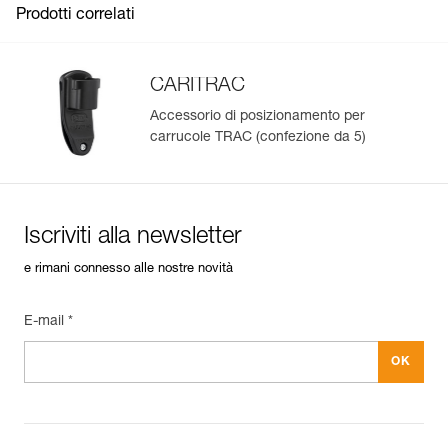
Prodotti correlati
CARITRAC
Accessorio di posizionamento per
carrucole TRAC (confezione da 5)
Gestisci e controlla facilmente i tuoi DPI
Aggiungi un prodotto Petzl semplicemente scansionando il
suo datamatrix: tutte le informazioni sul prodotto saranno
compilate automaticamente.
Iscriviti alla newsletter
Importa ed esporta facilmente i dati dei tuoi DPI esistenti.
e rimani connesso alle nostre novità
Visualizza lo storico di un prodotto dalla sua data di
produzione.
E-mail *
Per saperne di più