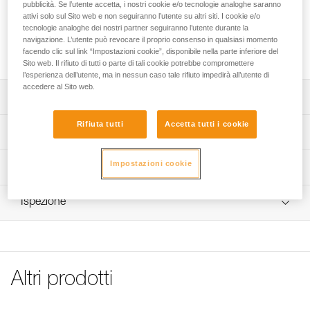
Viti di ricambio per accessorio di sistemazione CARITRAC.
pubblicità. Se l’utente accetta, i nostri cookie e/o tecnologie analoghe saranno
attivi solo sul Sito web e non seguiranno l’utente su altri siti. I cookie e/o
tecnologie analoghe dei nostri partner seguiranno l’utente durante la
navigazione. L’utente può revocare il proprio consenso in qualsiasi momento
Richiedi parte al servizio post-vendita
facendo clic sul link “Impostazioni cookie”, disponibile nella parte inferiore del
Sito web. Il rifiuto di tutti o parte di tali cookie potrebbe compromettere
l’esperienza dell’utente, ma in nessun caso tale rifiuto impedirà all’utente di
accedere al Sito web.
Descrizione
Rifiuta tutti
Accetta tutti i cookie
Compatibili con gli accessori di sistemazione CARITRAC
Specifiche tecniche
(P023CB00).
Cartone da cinque.
Impostazioni cookie
Dettagli codice
Informazioni tecniche
Codice : P023HB00
FAQ
Ispezione
Confezione : vendute in confezione da 5
FAQ
Garanzia : 3 anni
See all technical content
Altri prodotti