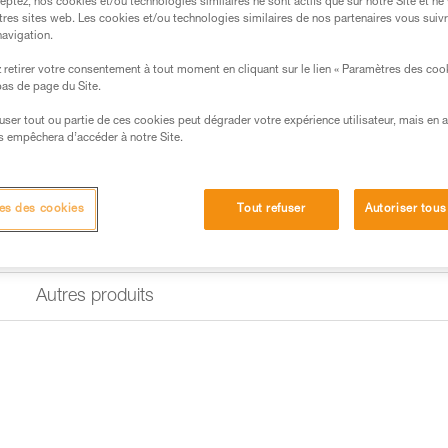
eptez, nos cookies et/ou technologies similaires ne sont actifs que sur notre Site et ne
tres sites web. Les cookies et/ou technologies similaires de nos partenaires vous suiv
navigation.
retirer votre consentement à tout moment en cliquant sur le lien « Paramètres des coo
 bas de page du Site.
efuser tout ou partie de ces cookies peut dégrader votre expérience utilisateur, mais en 
s empêchera d’accéder à notre Site.
es des cookies
Tout refuser
Autoriser tous
Autres produits