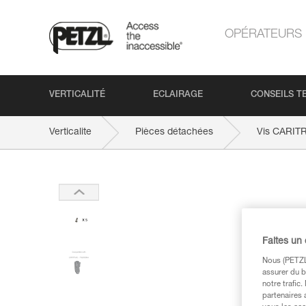
OPÉRATEURS
VERTICALITÉ
ECLAIRAGE
CONSEILS T
Verticalite
Pièces détachées
Vis CARIT
Faites un
Nous (PETZL 
assurer du b
notre trafic
partenaires 