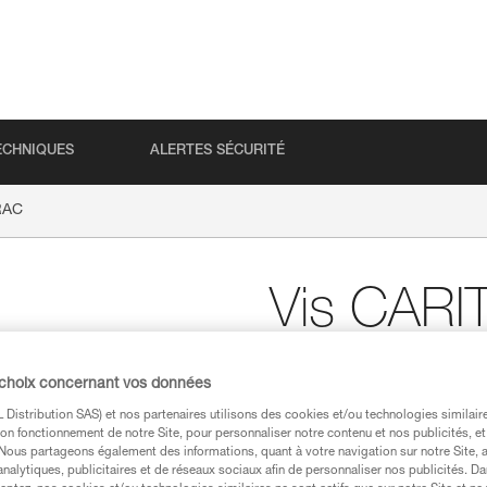
ECHNIQUES
ALERTES SÉCURITÉ
RAC
Vis CAR
Vis de rechange pour 
 choix concernant vos données
Vis de rechange pour accesso
Distribution SAS) et nos partenaires utilisons des cookies et/ou technologies similai
on fonctionnement de notre Site, pour personnaliser notre contenu et nos publicités, et
. Nous partageons également des informations, quant à votre navigation sur notre Site, 
Demander cette pièce à notr
analytiques, publicitaires et de réseaux sociaux afin de personnaliser nos publicités. Da