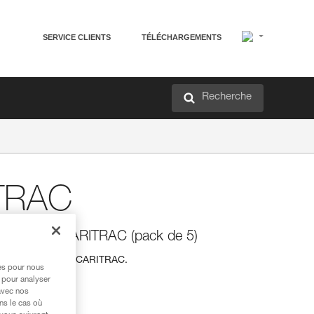
SERVICE CLIENTS
TÉLÉCHARGEMENTS
Recherche
ITRAC
accessoire CARITRAC (pack de 5)
ire de rangement CARITRAC.
res pour nous
 pour analyser
avec nos
e SAV
ns le cas où