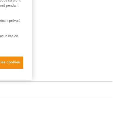
 vous suivront
ront pendant
kies » prévu à
aucun cas ce
 les cookies