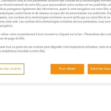
Distribution SAS) et nos partenaires utilisons des cookies et/ou technologies similai
on fonctionnement de notre Site, pour personnaliser notre contenu et nos publicités, et
Trouvez un revendeur
. Nous partageons également des informations, quant à votre navigation sur notre Site, 
analytiques, publicitaires et de réseaux sociaux afin de personnaliser nos publicités. Da
eptez, nos cookies et/ou technologies similaires ne sont actifs que sur notre Site et ne
tres sites web. Les cookies et/ou technologies similaires de nos partenaires vous suiv
navigation.
retirer votre consentement à tout moment en cliquant sur le lien « Paramètres des coo
 bas de page du Site.
efuser tout ou partie de ces cookies peut dégrader votre expérience utilisateur, mais en 
s empêchera d’accéder à notre Site.
es des cookies
Tout refuser
Autoriser tous
Autres produits