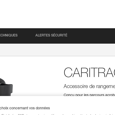
ECHNIQUES
ALERTES SÉCURITÉ
CARITR
Accessoire de rangeme
Conçu pour les parcours acrob
s'installant sur la sangle du h
Sa forme ergonomique permet au 
 choix concernant vos données
poulie sur le harnais. CARITRA