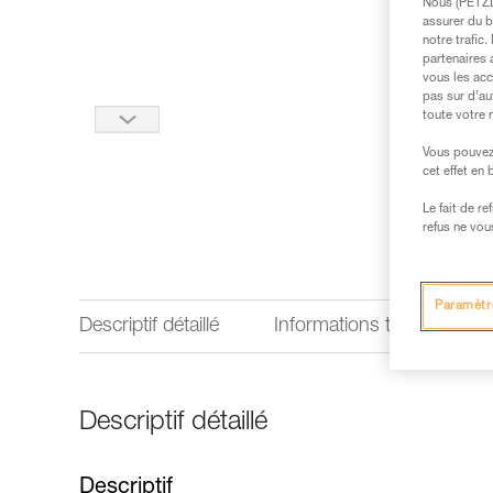
Nous (PETZL 
assurer du b
notre trafic
partenaires 
vous les acc
pas sur d’au
toute votre 
Vous pouvez 
cet effet en
Le fait de r
refus ne vou
Paramètr
Descriptif détaillé
Informations techniques
Descriptif détaillé
Descriptif