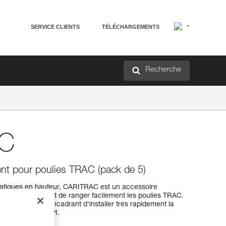
SERVICE CLIENTS
TÉLÉCHARGEMENTS
Recherche
AC
nt pour poulies TRAC (pack de 5)
atiques en hauteur, CARITRAC est un accessoire
arnais et permettant de ranger facilement les poulies TRAC.
client ou à l'encadrant d'installer très rapidement la
C n’est pas un EPI.