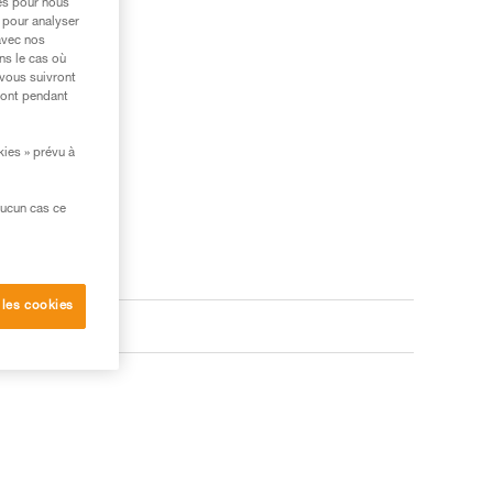
res pour nous
 pour analyser
avec nos
ns le cas où
 vous suivront
ront pendant
kies » prévu à
aucun cas ce
 les cookies