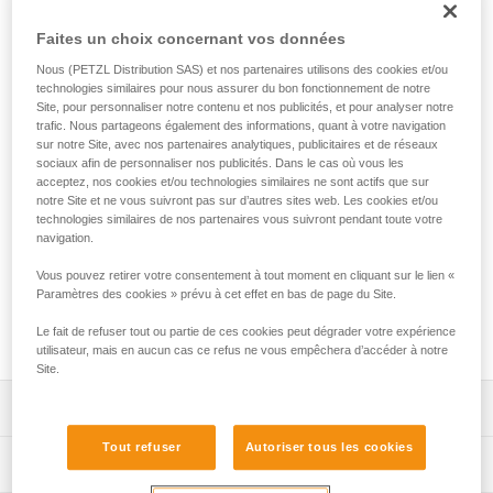
TRAC GUIDE est une poulie conçue pour les parcours
acrobatiques en hauteur. Dotée d'un mousqueton
Faites un choix concernant vos données
ergonomique et captif, elle permet à l'encadrant d'installer
Nous (PETZL Distribution SAS) et nos partenaires utilisons des cookies et/ou
rapidement la poulie à une main sur le câble. Grâce au
technologies similaires pour nous assurer du bon fonctionnement de notre
pivotement du mousqueton, la poulie est maintenue sur le
Site, pour personnaliser notre contenu et nos publicités, et pour analyser notre
câble lorsqu'elle entre en contact avec le frein d'extrémité
trafic. Nous partageons également des informations, quant à votre navigation
de la tyrolienne. Les extrémités sont équipées de butées
sur notre Site, avec nos partenaires analytiques, publicitaires et de réseaux
limitant les coincements de doigts et de deux supports pour
sociaux afin de personnaliser nos publicités. Dans le cas où vous les
connecteurs, évitant leur usure par frottement sur le câble.
acceptez, nos cookies et/ou technologies similaires ne sont actifs que sur
notre Site et ne vous suivront pas sur d’autres sites web. Les cookies et/ou
Les longes JOKO et AVENTEX s'intègrent directement sur le
technologies similaires de nos partenaires vous suivront pendant toute votre
mousqueton pour rendre l'ensemble imperdable. La
navigation.
construction renforcée du mousqueton lui apporte une
meilleure résistance aux environnements humides et salins.
Vous pouvez retirer votre consentement à tout moment en cliquant sur le lien «
La durée de vie est optimisée, grâce aux roulements à
Paramètres des cookies » prévu à cet effet en bas de page du Site.
durabilité optimale et au mousqueton et butées démontables
Le fait de refuser tout ou partie de ces cookies peut dégrader votre expérience
et disponibles en pièces de rechange.
utilisateur, mais en aucun cas ce refus ne vous empêchera d’accéder à notre
Site.
Descriptif
Tout refuser
Autoriser tous les cookies
Poulie conçue pour les parcours acrobatiques en hauteur
Spécifications techniques
: