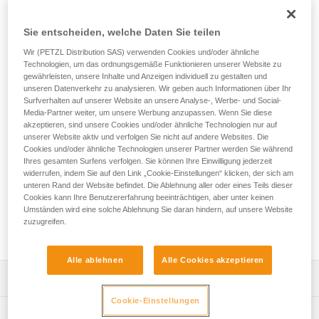
Die Seilrolle TRAC GUIDE ist für den Einsatz in
Hochseilgärten bestimmt. Sie ist mit einem ergonomisch
Sie entscheiden, welche Daten Sie teilen
geformten Karabiner mit geschlossenem Auge ausgestattet
und kann vom Trainingspersonal mit einer Hand am Drahtseil
Wir (PETZL Distribution SAS) verwenden Cookies und/oder ähnliche
installiert werden. Wenn die Seilrolle am Ende der Seilbahn
Technologien, um das ordnungsgemäße Funktionieren unserer Website zu
an die Bremse stößt, dreht sich der Karabiner, sodass die
gewährleisten, unsere Inhalte und Anzeigen individuell zu gestalten und
Seilrolle am Drahtseil gehalten wird. Die Enden sind mit
unseren Datenverkehr zu analysieren. Wir geben auch Informationen über Ihr
Surfverhalten auf unserer Website an unsere Analyse-, Werbe- und Social-
Stoppern versehen, um ein Einklemmen der Finger zu
Media-Partner weiter, um unsere Werbung anzupassen. Wenn Sie diese
verhindern. Zwei Auflagebereiche für die Karabiner
akzeptieren, sind unsere Cookies und/oder ähnliche Technologien nur auf
verhindern die Abnutzung durch Scheuern am Drahtseil. Die
unserer Website aktiv und verfolgen Sie nicht auf andere Websites. Die
Verbindungsmittel JOKO und AVENTEX werden direkt in den
Cookies und/oder ähnliche Technologien unserer Partner werden Sie während
Karabiner eingebaut, um die Einheit vor Herabfallen zu
Ihres gesamten Surfens verfolgen. Sie können Ihre Einwilligung jederzeit
widerrufen, indem Sie auf den Link „Cookie-Einstellungen“ klicken, der sich am
schützen. Die verstärkte Bauweise des Karabiners bietet
unteren Rand der Website befindet. Die Ablehnung aller oder eines Teils dieser
erhöhten Schutz gegen Verschleiß und Korrosion in feuchten
Cookies kann Ihre Benutzererfahrung beeinträchtigen, aber unter keinen
und salzhaltigen Umgebungen. Die Lebensdauer wird durch
Umständen wird eine solche Ablehnung Sie daran hindern, auf unsere Website
die robusten Lager sowie den Karabiner und die Stopper, die
zuzugreifen.
demontierbar und als Ersatzteile verfügbar sind, optimiert.
Alle ablehnen
Alle Cookies akzeptieren
Leistungsverzeichnis
Cookie-Einstellungen
Für den Einsatz im Hochseilgarten konzipierte Seilrolle:
Technische Spezifikationen