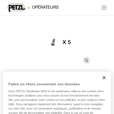
OPÉRATEURS
Faites un choix concernant vos données
Vis CARITRAC
Nous (PETZL Distribution SAS) et nos partenaires utilisons des cookies et/ou
technologies similaires pour nous assurer du bon fonctionnement de notre
Vis de rechange pour accessoire CARITRAC (pack de 5)
Site, pour personnaliser notre contenu et nos publicités, et pour analyser notre
trafic. Nous partageons également des informations, quant à votre navigation
sur notre Site, avec nos partenaires analytiques, publicitaires et de réseaux
Vis de rechange pour accessoire de rangement CARITRAC.
sociaux afin de personnaliser nos publicités. Dans le cas où vous les