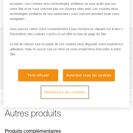
acceptez, nos cookies et/ou technologies similaires ne sont actifs que sur
notre Site et ne vous suivront pas sur d’autres sites web. Les cookies et/ou
Demander cette pièce à notre SAV
technologies similaires de nos partenaires vous suivront pendant toute votre
navigation.
Vous pouvez retirer votre consentement à tout moment en cliquant sur le lien «
Paramètres des cookies » prévu à cet effet en bas de page du Site.
Descriptif
Le fait de refuser tout ou partie de ces cookies peut dégrader votre expérience
Compatibles avec les accessoires de rangement
utilisateur, mais en aucun cas ce refus ne vous empêchera d’accéder à notre
Spécifications techniques
CARITRAC (P023CB00).
Site.
Regroupement par cinq.
Spécifications référence(s)
Informations techniques
Référence : P023HB00
Tout refuser
Autoriser tous les cookies
FAQ
Inspection
Conditionnement : vendu par pack de 5
FAQ
Garantie : 3 ans
Paramètres des cookies
Voir tous les contenus techniques
Autres produits
Produits complémentaires