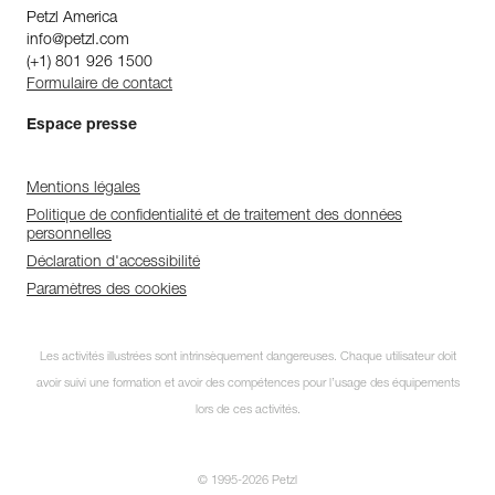
Petzl America
info@petzl.com
(+1) 801 926 1500
Formulaire de contact
Espace presse
Mentions légales
Politique de confidentialité et de traitement des données
personnelles
Déclaration d'accessibilité
Paramètres des cookies
Les activités illustrées sont intrinsèquement dangereuses. Chaque utilisateur doit
avoir suivi une formation et avoir des compétences pour l’usage des équipements
lors de ces activités.
© 1995-2026 Petzl