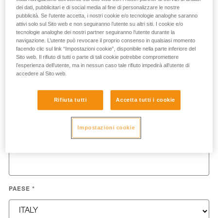
Inserisci i tuoi dati di contatto per consentirci di
dei dati, pubblicitari e di social media al fine di personalizzare le nostre
elaborare il tuo messaggio più rapidamente.
pubblicità. Se l’utente accetta, i nostri cookie e/o tecnologie analoghe saranno
attivi solo sul Sito web e non seguiranno l’utente su altri siti. I cookie e/o
tecnologie analoghe dei nostri partner seguiranno l’utente durante la
navigazione. L’utente può revocare il proprio consenso in qualsiasi momento
NOME
*
facendo clic sul link “Impostazioni cookie”, disponibile nella parte inferiore del
Sito web. Il rifiuto di tutti o parte di tali cookie potrebbe compromettere
l’esperienza dell’utente, ma in nessun caso tale rifiuto impedirà all’utente di
accedere al Sito web.
COGNOME
*
Rifiuta tutti
Accetta tutti i cookie
Impostazioni cookie
EMAIL
*
PAESE
*