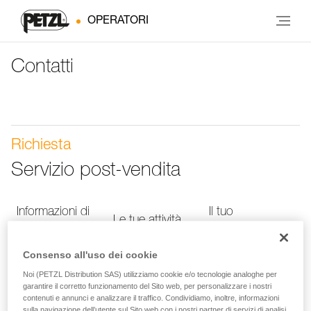
OPERATORI
Contatti
Richiesta
Servizio post-vendita
Informazioni di
Il tuo
Le tue attività
contatto
messaggio
Consenso all'uso dei cookie
Noi (PETZL Distribution SAS) utilizziamo cookie e/o tecnologie analoghe per
Informazioni di contatto
garantire il corretto funzionamento del Sito web, per personalizzare i nostri
contenuti e annunci e analizzare il traffico. Condividiamo, inoltre, informazioni
sulla navigazione dell’utente sul Sito web con i nostri partner di servizi di analisi