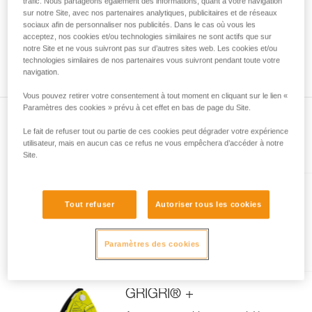
trafic. Nous partageons également des informations, quant à votre navigation
avec un professionnel votre capacité à refaire
sur notre Site, avec nos partenaires analytiques, publicitaires et de réseaux
sociaux afin de personnaliser nos publicités. Dans le cas où vous les
la manipulation, seul, en toute sécurité, avant
acceptez, nos cookies et/ou technologies similaires ne sont actifs que sur
de la reproduire en autonomie.
notre Site et ne vous suivront pas sur d’autres sites web. Les cookies et/ou
Nous donnons des exemples de techniques
technologies similaires de nos partenaires vous suivront pendant toute votre
liées à votre activité. Il peut en exister d’autres
navigation.
que nous ne décrivons pas ici.
Vous pouvez retirer votre consentement à tout moment en cliquant sur le lien «
Paramètres des cookies » prévu à cet effet en bas de page du Site.
Le fait de refuser tout ou partie de ces cookies peut dégrader votre expérience
utilisateur, mais en aucun cas ce refus ne vous empêchera d’accéder à notre
Présent dans l'article
Site.
GRIGRI®
Tout refuser
Autoriser tous les cookies
Assureur avec blocage assisté
par came, compact et
Paramètres des cookies
polyvalent, pour l'escalade en
tête et en moulinette
GRIGRI® +