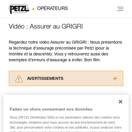
OPÉRATEURS
Vidéo : Assurer au GRIGRI
Regardez notre vidéo Assurer au GRIGRI : Nous présentons
la technique d’assurage préconisée par Petzl (pour la
montée et la descente). Vous y retrouverez aussi des
exemples d’erreurs d’assurage à éviter. Bon film.
AVERTISSEMENTS
Lisez attentivement les notices techniques des
produits utilisés dans ce conseil avant de le
consulter. Vous devez avoir compris les
informations de la notice technique pour
Faites un choix concernant vos données
pouvoir comprendre ce complément
Nous (PETZL Distribution SAS) et nos partenaires utilisons des cookies et/ou
d’informations.
technologies similaires pour nous assurer du bon fonctionnement de notre
Maîtriser ces techniques nécessite une
Site, pour personnaliser notre contenu et nos publicités, et pour analyser notre
formation et un entraînement spécifique. Validez