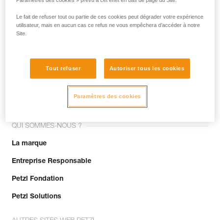
Paramètres des cookies » prévu à cet effet en bas de page du Site.
Le fait de refuser tout ou partie de ces cookies peut dégrader votre expérience
utilisateur, mais en aucun cas ce refus ne vous empêchera d’accéder à notre
Site.
Tout refuser
Autoriser tous les cookies
Rejoignez la communauté !
Paramètres des cookies
QUI SOMMES-NOUS ?
La marque
Entreprise Responsable
Petzl Fondation
Petzl Solutions