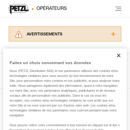
OPÉRATEURS
AVERTISSEMENTS
Lisez attentivement les notices techniques des
produits utilisés dans ce conseil avant de le
consulter. Vous devez avoir compris les
informations de la notice technique pour
Faites un choix concernant vos données
pouvoir comprendre ce complément
Nous (PETZL Distribution SAS) et nos partenaires utilisons des cookies et/ou
Voir tous les conseils
d’informations.
technologies similaires pour nous assurer du bon fonctionnement de notre
Maîtriser ces techniques nécessite une
Site, pour personnaliser notre contenu et nos publicités, et pour analyser notre
formation et un entraînement spécifique. Validez
trafic. Nous partageons également des informations, quant à votre navigation
sur notre Site, avec nos partenaires analytiques, publicitaires et de réseaux
avec un professionnel votre capacité à refaire
sociaux afin de personnaliser nos publicités. Dans le cas où vous les
la manipulation, seul, en toute sécurité, avant
acceptez, nos cookies et/ou technologies similaires ne sont actifs que sur
Abonnez-vous à la newsletter
de la reproduire en autonomie.
notre Site et ne vous suivront pas sur d’autres sites web. Les cookies et/ou
Nous donnons des exemples de techniques
technologies similaires de nos partenaires vous suivront pendant toute votre
et restez connecté à notre actualité
liées à votre activité. Il peut en exister d’autres
navigation.
que nous ne décrivons pas ici.
Vous pouvez retirer votre consentement à tout moment en cliquant sur le lien «
Email *