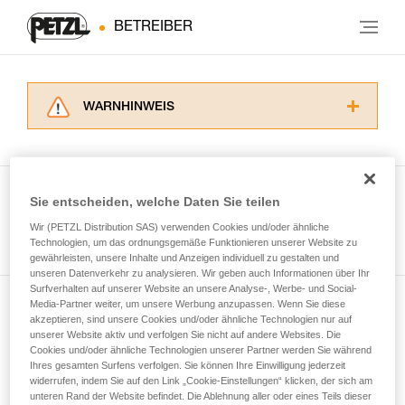
BETREIBER
WARNHINWEIS
Lesen Sie die Gebrauchsanweisungen der
Produkte, um die es in diesem Tech Tipp geht,
aufmerksam durch, bevor Sie diesen zu Rate
ziehen. Um diese Zusatzinformationen
Sie entscheiden, welche Daten Sie teilen
verstehen zu können, müssen Sie zuerst die in
Wir (PETZL Distribution SAS) verwenden Cookies und/oder ähnliche
Alle Techniken ansehen
der Gebrauchsanweisung enthaltenen
Technologien, um das ordnungsgemäße Funktionieren unserer Website zu
Informationen richtig verstanden haben.
gewährleisten, unsere Inhalte und Anzeigen individuell zu gestalten und
Die Beherrschung dieser Techniken setzt eine
unseren Datenverkehr zu analysieren. Wir geben auch Informationen über Ihr
entsprechende Ausbildung und ein spezielles
Surfverhalten auf unserer Website an unsere Analyse-, Werbe- und Social-
Training voraus. Prüfen Sie zusammen mit
Media-Partner weiter, um unsere Werbung anzupassen. Wenn Sie diese
Newsletter abonnieren
akzeptieren, sind unsere Cookies und/oder ähnliche Technologien nur auf
einem Profi, ob Sie in der Lage sind, den
unserer Website aktiv und verfolgen Sie nicht auf andere Websites. Die
Vorgang alleine sicher zu wiederholen, bevor
Cookies und/oder ähnliche Technologien unserer Partner werden Sie während
und auf dem Laufenden bleiben
Sie ihn eigenständig durchführen.
Ihres gesamten Surfens verfolgen. Sie können Ihre Einwilligung jederzeit
Wir geben Beispiele für die mit Ihrer Aktivität
widerrufen, indem Sie auf den Link „Cookie-Einstellungen“ klicken, der sich am
verbundenen Techniken. Möglicherweise gibt es
unteren Rand der Website befindet. Die Ablehnung aller oder eines Teils dieser
Email *