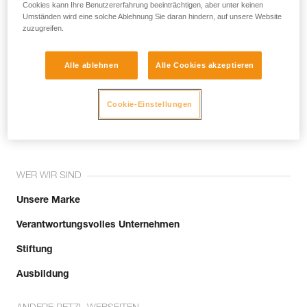
noch andere Techniken, die hier nicht
Cookies kann Ihre Benutzererfahrung beeinträchtigen, aber unter keinen
Umständen wird eine solche Ablehnung Sie daran hindern, auf unsere Website
beschrieben werden.
zuzugreifen.
Alle ablehnen
Alle Cookies akzeptieren
Tritt der Community bei!
Cookie-Einstellungen
WER WIR SIND
Unsere Marke
Verantwortungsvolles Unternehmen
Stiftung
Ausbildung