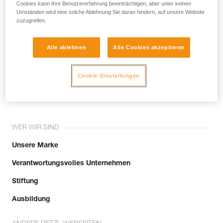
noch andere Techniken, die hier nicht
Cookies kann Ihre Benutzererfahrung beeinträchtigen, aber unter keinen
Umständen wird eine solche Ablehnung Sie daran hindern, auf unsere Website
beschrieben werden.
zuzugreifen.
Alle ablehnen
Alle Cookies akzeptieren
Tritt der Community bei!
Cookie-Einstellungen
WER WIR SIND
Unsere Marke
Verantwortungsvolles Unternehmen
Stiftung
Ausbildung