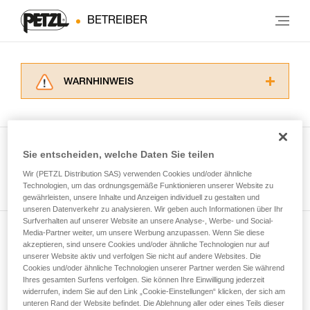
BETREIBER
WARNHINWEIS
Lesen Sie die Gebrauchsanweisungen der
Produkte, um die es in diesem Tech Tipp geht,
aufmerksam durch, bevor Sie diesen zu Rate
ziehen. Um diese Zusatzinformationen
Sie entscheiden, welche Daten Sie teilen
verstehen zu können, müssen Sie zuerst die in
Wir (PETZL Distribution SAS) verwenden Cookies und/oder ähnliche
Alle Techniken ansehen
der Gebrauchsanweisung enthaltenen
Technologien, um das ordnungsgemäße Funktionieren unserer Website zu
Informationen richtig verstanden haben.
gewährleisten, unsere Inhalte und Anzeigen individuell zu gestalten und
Die Beherrschung dieser Techniken setzt eine
unseren Datenverkehr zu analysieren. Wir geben auch Informationen über Ihr
entsprechende Ausbildung und ein spezielles
Surfverhalten auf unserer Website an unsere Analyse-, Werbe- und Social-
Training voraus. Prüfen Sie zusammen mit
Media-Partner weiter, um unsere Werbung anzupassen. Wenn Sie diese
Newsletter abonnieren
akzeptieren, sind unsere Cookies und/oder ähnliche Technologien nur auf
einem Profi, ob Sie in der Lage sind, den
unserer Website aktiv und verfolgen Sie nicht auf andere Websites. Die
Vorgang alleine sicher zu wiederholen, bevor
Cookies und/oder ähnliche Technologien unserer Partner werden Sie während
und auf dem Laufenden bleiben
Sie ihn eigenständig durchführen.
Ihres gesamten Surfens verfolgen. Sie können Ihre Einwilligung jederzeit
Wir geben Beispiele für die mit Ihrer Aktivität
widerrufen, indem Sie auf den Link „Cookie-Einstellungen“ klicken, der sich am
verbundenen Techniken. Möglicherweise gibt es
unteren Rand der Website befindet. Die Ablehnung aller oder eines Teils dieser
Email *