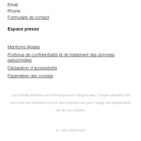
Email
Phone
Formulaire de contact
Espace presse
Mentions légales
Politique de confidentialité et de traitement des données
personnelles
Déclaration d'accessibilité
Paramètres des cookies
Les activités illustrées sont intrinsèquement dangereuses. Chaque utilisateur doit
avoir suivi une formation et avoir des compétences pour l’usage des équipements
lors de ces activités.
© 1995-2026 Petzl