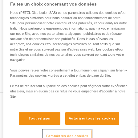
• Vérifiez que le mousqueton ne se bloque pas dans le trou
Faites un choix concernant vos données
de la reproduire en autonomie.
de connexion de l'appareil.
Nous donnons des exemples de techniques
• Évaluez la possibilité que le mousqueton se mette en
Nous (PETZL Distribution SAS) et nos partenaires utilisons des cookies et/ou
liées à votre activité. Il peut en exister d’autres
technologies similaires pour nous assurer du bon fonctionnement de notre
mauvaise position et la stabilité de cette mauvaise position.
que nous ne décrivons pas ici.
Site, pour personnaliser notre contenu et nos publicités, et pour analyser notre
• Vérifiez les risques d'interférence entre les éléments du
trafic. Nous partageons également des informations, quant à votre navigation
système et la bague du mousqueton.
sur notre Site, avec nos partenaires analytiques, publicitaires et de réseaux
sociaux afin de personnaliser nos publicités. Dans le cas où vous les
acceptez, nos cookies et/ou technologies similaires ne sont actifs que sur
Remarque
notre Site et ne vous suivront pas sur d’autres sites web. Les cookies et/ou
Pour les appareils munis d'une bague souple de maintien du
technologies similaires de nos partenaires vous suivront pendant toute votre
mousqueton (ZIGZAG, PIRANA...), refaites un test de
navigation.
compatibilité lorsque vous changez le mousqueton. En effet,
Vous pouvez retirer votre consentement à tout moment en cliquant sur le lien «
la bague souple peut avoir été déformée par le premier
Paramètres des cookies » prévu à cet effet en bas de page du Site.
mousqueton et ne plus maintenir correctement le second.
Le fait de refuser tout ou partie de ces cookies peut dégrader votre expérience
utilisateur, mais en aucun cas ce refus ne vous empêchera d’accéder à notre
Site.
Présent dans l'article
Tout refuser
Autoriser tous les cookies
Paramètres des cookies