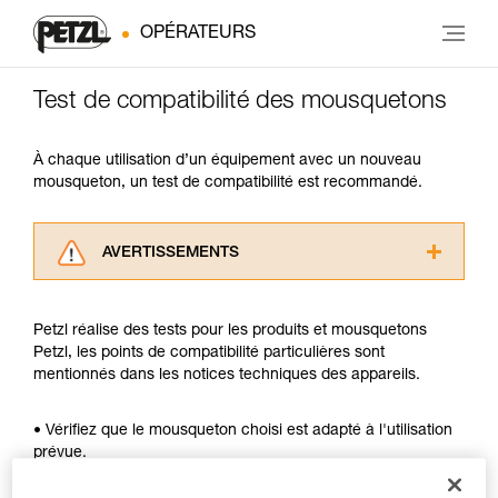
OPÉRATEURS
Test de compatibilité des mousquetons
À chaque utilisation d’un équipement avec un nouveau
mousqueton, un test de compatibilité est recommandé.
AVERTISSEMENTS
Lisez attentivement les notices techniques des
produits utilisés dans ce conseil avant de le
Petzl réalise des tests pour les produits et mousquetons
consulter. Vous devez avoir compris les
Petzl, les points de compatibilité particulières sont
informations de la notice technique pour
mentionnés dans les notices techniques des appareils.
pouvoir comprendre ce complément
d’informations.
Maîtriser ces techniques nécessite une
• Vérifiez que le mousqueton choisi est adapté à l'utilisation
formation et un entraînement spécifique. Validez
prévue.
avec un professionnel votre capacité à refaire
• Vérifiez que la section du mousqueton est adaptée.
la manipulation, seul, en toute sécurité, avant