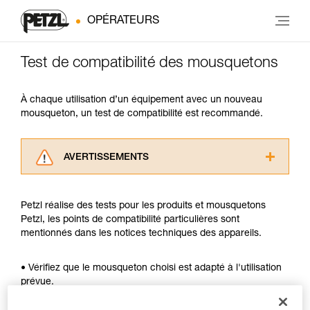
OPÉRATEURS
Test de compatibilité des mousquetons
À chaque utilisation d’un équipement avec un nouveau
mousqueton, un test de compatibilité est recommandé.
AVERTISSEMENTS
Lisez attentivement les notices techniques des
produits utilisés dans ce conseil avant de le
Petzl réalise des tests pour les produits et mousquetons
consulter. Vous devez avoir compris les
Petzl, les points de compatibilité particulières sont
informations de la notice technique pour
mentionnés dans les notices techniques des appareils.
pouvoir comprendre ce complément
d’informations.
Maîtriser ces techniques nécessite une
• Vérifiez que le mousqueton choisi est adapté à l'utilisation
formation et un entraînement spécifique. Validez
prévue.
avec un professionnel votre capacité à refaire
• Vérifiez que la section du mousqueton est adaptée.
la manipulation, seul, en toute sécurité, avant