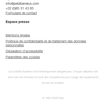
info@petzlbenelux.com
+32 (0)85 31 43 85
Formulaire de contact
Espace presse
Mentions légales
Politique de confidentialité et de traitement des données
personnelles
Déclaration d'accessibilité
Paramètres des cookies
Les activités illustrées sont intrinsèquement dangereuses. Chaque utilisateur doit
avoir suivi une formation et avoir des compétences pour l’usage des équipements
lors de ces activités.
© 1995-2026 Petzl