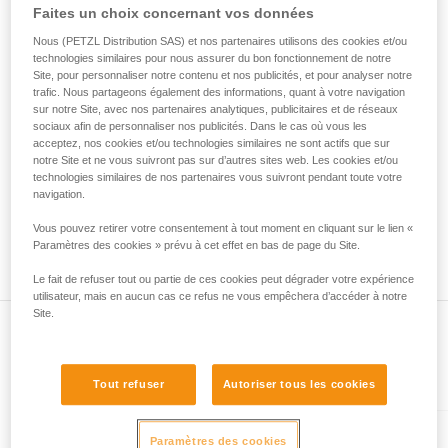
• Vérifiez que le mousqueton ne se bloque pas dans le trou
Faites un choix concernant vos données
de la reproduire en autonomie.
de connexion de l'appareil.
Nous donnons des exemples de techniques
• Évaluez la possibilité que le mousqueton se mette en
Nous (PETZL Distribution SAS) et nos partenaires utilisons des cookies et/ou
liées à votre activité. Il peut en exister d’autres
technologies similaires pour nous assurer du bon fonctionnement de notre
mauvaise position et la stabilité de cette mauvaise position.
que nous ne décrivons pas ici.
Site, pour personnaliser notre contenu et nos publicités, et pour analyser notre
• Vérifiez les risques d'interférence entre les éléments du
trafic. Nous partageons également des informations, quant à votre navigation
système et la bague du mousqueton.
sur notre Site, avec nos partenaires analytiques, publicitaires et de réseaux
sociaux afin de personnaliser nos publicités. Dans le cas où vous les
acceptez, nos cookies et/ou technologies similaires ne sont actifs que sur
Remarque
notre Site et ne vous suivront pas sur d’autres sites web. Les cookies et/ou
Pour les appareils munis d'une bague souple de maintien du
technologies similaires de nos partenaires vous suivront pendant toute votre
mousqueton (ZIGZAG, PIRANA...), refaites un test de
navigation.
compatibilité lorsque vous changez le mousqueton. En effet,
Vous pouvez retirer votre consentement à tout moment en cliquant sur le lien «
la bague souple peut avoir été déformée par le premier
Paramètres des cookies » prévu à cet effet en bas de page du Site.
mousqueton et ne plus maintenir correctement le second.
Le fait de refuser tout ou partie de ces cookies peut dégrader votre expérience
utilisateur, mais en aucun cas ce refus ne vous empêchera d’accéder à notre
Site.
Présent dans l'article
Tout refuser
Autoriser tous les cookies
Paramètres des cookies