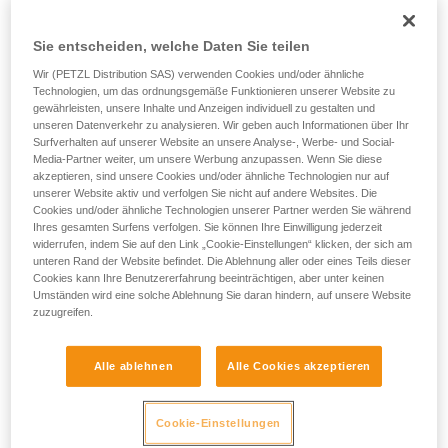
den vorgesehenen Einsatz geeignet ist.
Training voraus. Prüfen Sie zusammen mit
einem Profi, ob Sie in der Lage sind, den
• Vergewissern Sie sich, dass der Querschnitt des
Sie entscheiden, welche Daten Sie teilen
Vorgang alleine sicher zu wiederholen, bevor
Karabiners geeignet ist.
Wir (PETZL Distribution SAS) verwenden Cookies und/oder ähnliche
Sie ihn eigenständig durchführen.
Technologien, um das ordnungsgemäße Funktionieren unserer Website zu
Wir geben Beispiele für die mit Ihrer Aktivität
• Vergewissern Sie sich, dass der Karabiner nicht in der
gewährleisten, unsere Inhalte und Anzeigen individuell zu gestalten und
verbundenen Techniken. Möglicherweise gibt es
Verbindungsöse des Geräts blockiert wird.
unseren Datenverkehr zu analysieren. Wir geben auch Informationen über Ihr
noch andere Techniken, die hier nicht
Surfverhalten auf unserer Website an unsere Analyse-, Werbe- und Social-
beschrieben werden.
• Prüfen Sie die Möglichkeit, dass sich der Karabiner falsch
Media-Partner weiter, um unsere Werbung anzupassen. Wenn Sie diese
akzeptieren, sind unsere Cookies und/oder ähnliche Technologien nur auf
positioniert und in dieser Position bleibt.
unserer Website aktiv und verfolgen Sie nicht auf andere Websites. Die
Cookies und/oder ähnliche Technologien unserer Partner werden Sie während
• Vergewissern Sie sich, dass sich die Elemente des
Ihres gesamten Surfens verfolgen. Sie können Ihre Einwilligung jederzeit
Systems und die Hülse des Karabiners nicht gegenseitig
widerrufen, indem Sie auf den Link „Cookie-Einstellungen“ klicken, der sich am
behindern.
unteren Rand der Website befindet. Die Ablehnung aller oder eines Teils dieser
Cookies kann Ihre Benutzererfahrung beeinträchtigen, aber unter keinen
Umständen wird eine solche Ablehnung Sie daran hindern, auf unsere Website
Hinweis
zuzugreifen.
Machen Sie bei Geräten mit einem flexiblen Ring, der den
Alle ablehnen
Alle Cookies akzeptieren
Karabiner in der richtigen Position hält (ZIGZAG, PIRANA
usw.), einen Kompatibilitätstest, wenn Sie den Karabiner
wechseln. Es kann sein, dass der flexible Ring durch den
Cookie-Einstellungen
ersten Karabiner verformt wurde und den zweiten dann nicht