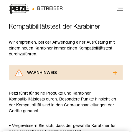
BETREIBER
Kompatibilitätstest der Karabiner
Wir empfehlen, bei der Anwendung einer Ausrüstung mit
einem neuen Karabiner immer einen Kompatibilitätstest
durchzuführen.
WARNHINWEIS
Lesen Sie die Gebrauchsanweisungen der
Produkte, um die es in diesem Tech Tipp geht,
Petzl führt für seine Produkte und Karabiner
aufmerksam durch, bevor Sie diesen zu Rate
Kompatibilitätstests durch. Besondere Punkte hinsichtlich
ziehen. Um diese Zusatzinformationen
der Kompatibilität sind in den Gebrauchsanleitungen der
verstehen zu können, müssen Sie zuerst die in
Geräte genannt.
der Gebrauchsanweisung enthaltenen
Informationen richtig verstanden haben.
Die Beherrschung dieser Techniken setzt eine
• Vergewissern Sie sich, dass der gewählte Karabiner für
entsprechende Ausbildung und ein spezielles