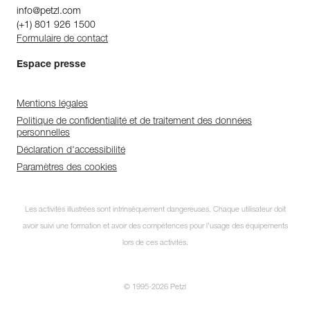
info@petzl.com
(+1) 801 926 1500
Formulaire de contact
Espace presse
Mentions légales
Politique de confidentialité et de traitement des données
personnelles
Déclaration d'accessibilité
Paramètres des cookies
Les activités illustrées sont intrinsèquement dangereuses. Chaque utilisateur doit
avoir suivi une formation et avoir des compétences pour l’usage des équipements
lors de ces activités.
© 1995-2026 Petzl