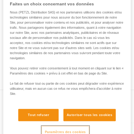
• Vérifiez que le mousqueton ne se bloque pas dans le trou
Faites un choix concernant vos données
de la reproduire en autonomie.
de connexion de l'appareil.
Nous donnons des exemples de techniques
• Évaluez la possibilité que le mousqueton se mette en
Nous (PETZL Distribution SAS) et nos partenaires utilisons des cookies et/ou
liées à votre activité. Il peut en exister d’autres
technologies similaires pour nous assurer du bon fonctionnement de notre
mauvaise position et la stabilité de cette mauvaise position.
que nous ne décrivons pas ici.
Site, pour personnaliser notre contenu et nos publicités, et pour analyser notre
• Vérifiez les risques d'interférence entre les éléments du
trafic. Nous partageons également des informations, quant à votre navigation
système et la bague du mousqueton.
sur notre Site, avec nos partenaires analytiques, publicitaires et de réseaux
sociaux afin de personnaliser nos publicités. Dans le cas où vous les
acceptez, nos cookies et/ou technologies similaires ne sont actifs que sur
Remarque
notre Site et ne vous suivront pas sur d’autres sites web. Les cookies et/ou
Pour les appareils munis d'une bague souple de maintien du
technologies similaires de nos partenaires vous suivront pendant toute votre
mousqueton (ZIGZAG, PIRANA...), refaites un test de
navigation.
compatibilité lorsque vous changez le mousqueton. En effet,
Vous pouvez retirer votre consentement à tout moment en cliquant sur le lien «
la bague souple peut avoir été déformée par le premier
Paramètres des cookies » prévu à cet effet en bas de page du Site.
mousqueton et ne plus maintenir correctement le second.
Le fait de refuser tout ou partie de ces cookies peut dégrader votre expérience
utilisateur, mais en aucun cas ce refus ne vous empêchera d’accéder à notre
Site.
Présent dans l'article
Tout refuser
Autoriser tous les cookies
Paramètres des cookies