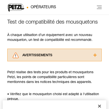
OPÉRATEURS
Test de compatibilité des mousquetons
À chaque utilisation d’un équipement avec un nouveau
mousqueton, un test de compatibilité est recommandé.
AVERTISSEMENTS
Lisez attentivement les notices techniques des
produits utilisés dans ce conseil avant de le
Petzl réalise des tests pour les produits et mousquetons
consulter. Vous devez avoir compris les
Petzl, les points de compatibilité particulières sont
informations de la notice technique pour
mentionnés dans les notices techniques des appareils.
pouvoir comprendre ce complément
d’informations.
Maîtriser ces techniques nécessite une
• Vérifiez que le mousqueton choisi est adapté à l'utilisation
formation et un entraînement spécifique. Validez
prévue.
avec un professionnel votre capacité à refaire
• Vérifiez que la section du mousqueton est adaptée.
la manipulation, seul, en toute sécurité, avant