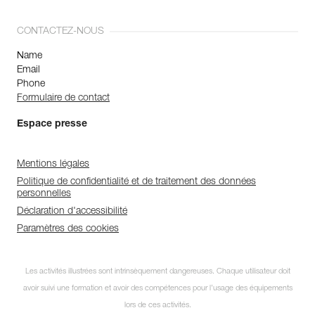
CONTACTEZ-NOUS
Name
Email
Phone
Formulaire de contact
Espace presse
Mentions légales
Politique de confidentialité et de traitement des données
personnelles
Déclaration d'accessibilité
Paramètres des cookies
Les activités illustrées sont intrinsèquement dangereuses. Chaque utilisateur doit
avoir suivi une formation et avoir des compétences pour l’usage des équipements
lors de ces activités.