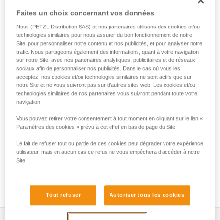
TOOLINK M est une interface qui permet de connecter et de
Faites un choix concernant vos données
sécuriser un outil à œillet intégré jusqu'à 3 kg, lors des
travaux en hauteur. Son point de connexion ergonomique
Nous (PETZL Distribution SAS) et nos partenaires utilisons des cookies et/ou
permet un clippage et déclippage rapides, pour des
technologies similaires pour nous assurer du bon fonctionnement de notre
manipulations facilitées.
Site, pour personnaliser notre contenu et nos publicités, et pour analyser notre
trafic. Nous partageons également des informations, quant à votre navigation
sur notre Site, avec nos partenaires analytiques, publicitaires et de réseaux
sociaux afin de personnaliser nos publicités. Dans le cas où vous les
acceptez, nos cookies et/ou technologies similaires ne sont actifs que sur
HOW TO Use our solutions for dropped tool
notre Site et ne vous suivront pas sur d’autres sites web. Les cookies et/ou
prevention
technologies similaires de nos partenaires vous suivront pendant toute votre
navigation.
Vous pouvez retirer votre consentement à tout moment en cliquant sur le lien «
Paramètres des cookies » prévu à cet effet en bas de page du Site.
Le fait de refuser tout ou partie de ces cookies peut dégrader votre expérience
utilisateur, mais en aucun cas ce refus ne vous empêchera d’accéder à notre
Site.
Tout refuser
Autoriser tous les cookies
Descriptif