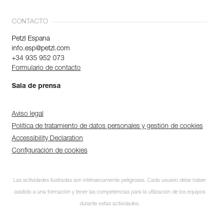
CONTACTO
Petzl Espana
info.esp@petzl.com
+34 935 952 073
Formulario de contacto
Sala de prensa
Aviso legal
Política de tratamiento de datos personales y gestión de cookies
Accessibility Declaration
Configuración de cookies
Las actividades ilustradas son intrínsecamente peligrosas. Cada usuario debe haber
asistido a una formación y tener las competencias para la utilización de los equipos
durante estas actividades.