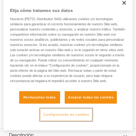
La TOOLINK M es una interfaz que permite conectar y
asegurar una herramienta con orificio integrado hasta 3 kg
Elija cómo tratamos sus datos
durante los trabajos en altura. Su punto de conexión
Nosotros [PETZL Distribution SAS) utilizamos cookies y/o tecnologías
ergonómico permite un mosquetoneo y desmosquetoneo
similares para garantizar el correcto funcionamiento de nuestro Sitio web,
rápidos para manipulaciones más fáciles.
personalizar nuestro contenido y anuncios, y analizar nuestro tráfico. También
compartimos información sobre su navegación en nuestro Sitio web con
nuestros socios analíticos, publicitarios y de redes sociales para personalizar
nuestros anuncios. Si los acepta, nuestras cookies y/o tecnologías similares
HOW TO Use our solutions for dropped tool
solo estarán activas en nuestro Sitio web y no le seguirán en otros sitios web.
Las cookies y/o tecnologías similares de nuestros socios le seguirán a través
prevention
de su navegación. Puede retirar su consentimiento en cualquier momento
haciendo clic en el enlace "Configuración de cookies", proporcionado en la
parte inferior de la página del Sitio web. Rechazar todas o parte de estas
cookies puede afectar a su experiencia de usuario, pero bajo ninguna
circunstancia tal negativa le impedirá acceder a nuestro Sitio web.
Rechazarlas todas
Aceptar todas las cookies
Configuración de cookies
Descripción