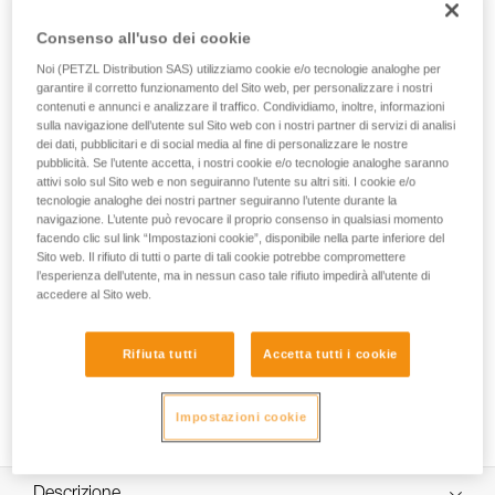
TOOLINK M è un’interfaccia che consente di collegare e
assicurare un utensile con occhiello integrato fino a 3 kg,
Consenso all'uso dei cookie
durante il lavoro in quota. Il suo punto di collegamento
Noi (PETZL Distribution SAS) utilizziamo cookie e/o tecnologie analoghe per
ergonomico consente un rapido aggancio e sgancio, per
garantire il corretto funzionamento del Sito web, per personalizzare i nostri
manovre facilitate.
contenuti e annunci e analizzare il traffico. Condividiamo, inoltre, informazioni
sulla navigazione dell’utente sul Sito web con i nostri partner di servizi di analisi
dei dati, pubblicitari e di social media al fine di personalizzare le nostre
pubblicità. Se l’utente accetta, i nostri cookie e/o tecnologie analoghe saranno
HOW TO Use our solutions for dropped tool
attivi solo sul Sito web e non seguiranno l’utente su altri siti. I cookie e/o
tecnologie analoghe dei nostri partner seguiranno l’utente durante la
prevention
navigazione. L’utente può revocare il proprio consenso in qualsiasi momento
facendo clic sul link “Impostazioni cookie”, disponibile nella parte inferiore del
Sito web. Il rifiuto di tutti o parte di tali cookie potrebbe compromettere
l’esperienza dell’utente, ma in nessun caso tale rifiuto impedirà all’utente di
accedere al Sito web.
Rifiuta tutti
Accetta tutti i cookie
Impostazioni cookie
Descrizione