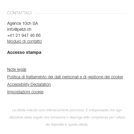
CONTATTACI
Agence 10ch SA
info@petzl.ch
+41 21 947 46 66
Modulo di contatto
Accesso stampa
Note legali
Politica di trattamento dei dati personali e di gestione dei cookie
Accessibility Declaration
Impostazioni cookie
Le attività indicate sono intrinsecamente pericolose. È indispensabile che ogni
utilizzatore abbia seguito una formazione e disponga delle competenze per l’utilizzo
dei dispositivi in queste attività.