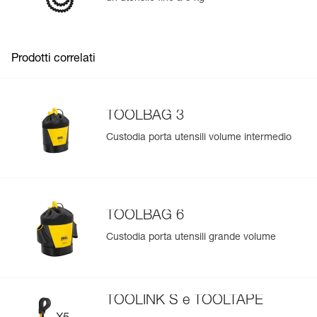
Aggiungi un prodotto Petzl semplicemente scansionando il
suo datamatrix: tutte le informazioni sul prodotto saranno
compilate automaticamente.
Prodotti correlati
Importa ed esporta facilmente i dati dei tuoi DPI esistenti.
Visualizza lo storico di un prodotto dalla sua data di
produzione.
TOOLBAG 3
Custodia porta utensili volume intermedio
Per saperne di più
TOOLBAG 6
Custodia porta utensili grande volume
TOOLINK S e TOOLTAPE