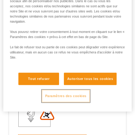
sociaux afin de personnaliser nos publicités. Dans le cas où vous les
acceptez, nos cookies et/ou technologies similaires ne sont actifs que sur
notre Site et ne vous suivront pas sur d’autres sites web. Les cookies et/ou
technologies similaires de nos partenaires vous suivront pendant toute votre
navigation.
Exemples de situations à risques sur le
Vous pouvez retirer votre consentement à tout moment en cliquant sur le lien «
terrain
Paramètres des cookies » prévu à cet effet en bas de page du Site.
Le fait de refuser tout ou partie de ces cookies peut dégrader votre expérience
utilisateur, mais en aucun cas ce refus ne vous empêchera d’accéder à notre
Site.
1. Ouverture du doigt, travail en doigt
Tout refuser
Autoriser tous les cookies
ouvert
Paramètres des cookies