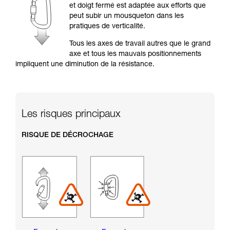
formation et un entraînement spécifique. Validez
et doigt fermé est adaptée aux efforts que
avec un professionnel votre capacité à refaire
peut subir un mousqueton dans les
la manipulation, seul, en toute sécurité, avant
pratiques de verticalité.
de la reproduire en autonomie.
Nous donnons des exemples de techniques
Tous les axes de travail autres que le grand
liées à votre activité. Il peut en exister d’autres
axe et tous les mauvais positionnements
que nous ne décrivons pas ici.
impliquent une diminution de la résistance.
Les risques principaux
RISQUE DE DÉCROCHAGE