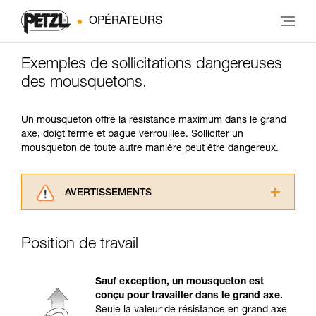
OPÉRATEURS
Exemples de sollicitations dangereuses
des mousquetons.
Un mousqueton offre la résistance maximum dans le grand
axe, doigt fermé et bague verrouillée. Solliciter un
mousqueton de toute autre manière peut être dangereux.
AVERTISSEMENTS
Lisez attentivement les notices techniques des
produits utilisés dans ce conseil avant de le
Position de travail
consulter. Vous devez avoir compris les
informations de la notice technique pour
pouvoir comprendre ce complément
Sauf exception, un mousqueton est
d’informations.
conçu pour travailler dans le grand axe.
Maîtriser ces techniques nécessite une
Seule la valeur de résistance en grand axe