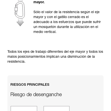
y un entrenamiento específico. Confirme a
mayor.
través de un profesional su capacidad para
ejecutar estas técnicas, solo y con total
Sólo el valor de la resistencia según el eje
seguridad, antes de ejecutarlas de forma
mayor y con el gatillo cerrado es el
autónoma.
adecuado a los esfuerzos que puede sufrir
Damos ejemplos de técnicas relacionadas con
un mosquetón durante la utilización en el
su actividad. Pueden existir otras que no
medio vertical.
describimos aquí.
Todos los ejes de trabajo diferentes del eje mayor y todos los
malos posicionamientos implican una disminución de la
resistencia.
RIESGOS PRINCIPALES
Riesgo de desenganche