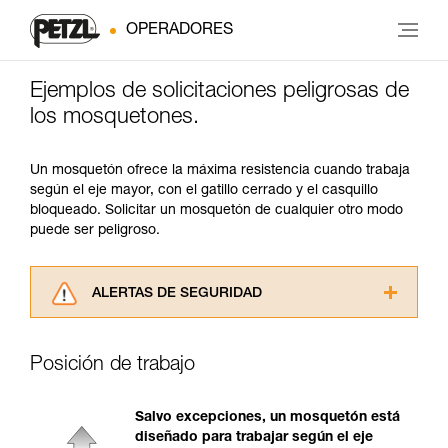
OPERADORES
Ejemplos de solicitaciones peligrosas de
los mosquetones.
Un mosquetón ofrece la máxima resistencia cuando trabaja
según el eje mayor, con el gatillo cerrado y el casquillo
bloqueado. Solicitar un mosquetón de cualquier otro modo
puede ser peligroso.
ALERTAS DE SEGURIDAD
Lea atentamente las fichas técnicas de los
productos utilizados en este consejo antes de
Posición de trabajo
consultarlo. Usted debe comprender la
información de la ficha técnica para poder
comprender este complemento informativo.
Salvo excepciones, un mosquetón está
Dominar estas técnicas requiere una formación
diseñado para trabajar según el eje