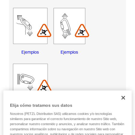
Ejemplos
Ejemplos
Elija cómo tratamos sus datos
Ejemplos
Nosotros [PETZL Distribution SAS) utilizamos cookies y/o tecnologías
similares para garantizar el correcto funcionamiento de nuestro Sitio web,
personalizar nuestro contenido y anuncios, y analizar nuestro tráfico. También
RIESGOS DE DAÑAR EL CASQUILLO DE BLOQUEO
compartimos información sobre su navegación en nuestro Sitio web con
nuestros socios analíticos, publicitarios y de redes sociales para personalizar