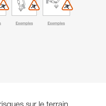
s
Exemples
Exemples
isques sur le terrain