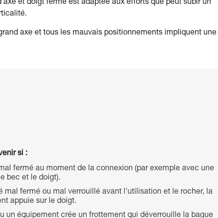
 axe et doigt fermé est adaptée aux efforts que peut subir un
icalité.
e grand axe et tous les mauvais positionnements impliquent une
enir si :
mal fermé au moment de la connexion (par exemple avec une
e bec et le doigt).
al fermé ou mal verrouillé avant l'utilisation et le rocher, la
t appuie sur le doigt.
ou un équipement crée un frottement qui déverrouille la bague