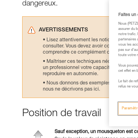
dangereux.
Faites un
Nous (PETZL 
assurer du b
AVERTISSEMENTS
notre trafic
Lisez attentivement les notices technique
partenaires 
vous les acc
consulter. Vous devez avoir compris les in
pas sur d’au
comprendre ce complément d’informations
toute votre 
Maîtriser ces techniques nécessite une f
Vous pouvez 
un professionnel votre capacité à refaire la
cet effet en
reproduire en autonomie.
Le fait de r
Nous donnons des exemples de techniques l
refus ne vou
nous ne décrivons pas ici.
Paramètr
Position de travail
Sauf exception, un mousqueton est con