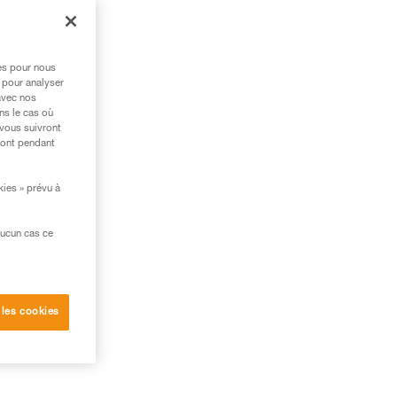
res pour nous
 pour analyser
avec nos
ns le cas où
 vous suivront
ront pendant
kies » prévu à
aucun cas ce
 les cookies