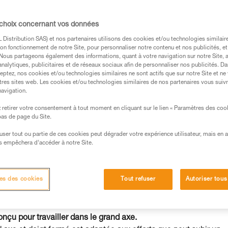
 choix concernant vos données
Distribution SAS) et nos partenaires utilisons des cookies et/ou technologies similai
on fonctionnement de notre Site, pour personnaliser notre contenu et nos publicités, et
. Nous partageons également des informations, quant à votre navigation sur notre Site, 
s des produits utilisés dans ce conseil avant de le
analytiques, publicitaires et de réseaux sociaux afin de personnaliser nos publicités. Da
eptez, nos cookies et/ou technologies similaires ne sont actifs que sur notre Site et ne
formations de la notice technique pour pouvoir
tres sites web. Les cookies et/ou technologies similaires de nos partenaires vous suiv
.
navigation.
ormation et un entraînement spécifique. Validez avec
retirer votre consentement à tout moment en cliquant sur le lien « Paramètres des coo
 manipulation, seul, en toute sécurité, avant de la
 bas de page du Site.
efuser tout ou partie de ces cookies peut dégrader votre expérience utilisateur, mais en 
iées à votre activité. Il peut en exister d’autres que
s empêchera d’accéder à notre Site.
es des cookies
Tout refuser
Autoriser tous
çu pour travailler dans le grand axe.