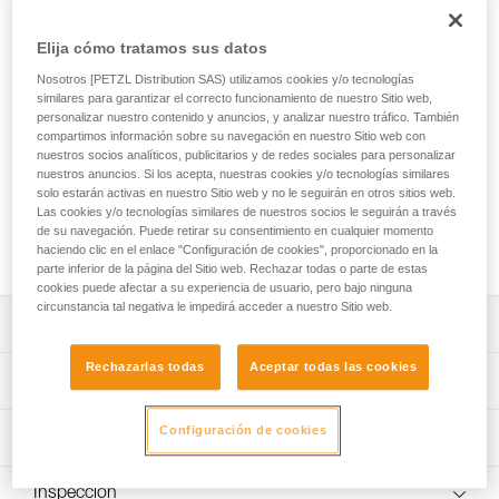
La EXPERT 55 es una bolsa diseñada para organizar y
transportar todo el material necesario para sus misiones de
Elija cómo tratamos sus datos
intervención en equipo. Su porte es confortable gracias al
acolchado en las zonas de contacto. Sus bolsillos de
Nosotros [PETZL Distribution SAS) utilizamos cookies y/o tecnologías
diferentes formatos y sus numerosos anillos portamaterial le
similares para garantizar el correcto funcionamiento de nuestro Sitio web,
permiten organizar y asegurar su equipo. Sus diferentes
personalizar nuestro contenido y anuncios, y analizar nuestro tráfico. También
compartimos información sobre su navegación en nuestro Sitio web con
opciones de apertura le permiten acceder a lo que necesita
nuestros socios analíticos, publicitarios y de redes sociales para personalizar
rápida y fácilmente. También puede abrirse totalmente y
nuestros anuncios. Si los acepta, nuestras cookies y/o tecnologías similares
colocarse en el suelo en el momento de la preparación,
solo estarán activas en nuestro Sitio web y no le seguirán en otros sitios web.
antes de la intervención. Su construcción robusta, con lona
Las cookies y/o tecnologías similares de nuestros socios le seguirán a través
de TPU, con el fondo soldado y tejido reforzado, la convierte
de su navegación. Puede retirar su consentimiento en cualquier momento
en una bolsa diseñada para utilizaciones intensivas.
haciendo clic en el enlace "Configuración de cookies", proporcionado en la
parte inferior de la página del Sitio web. Rechazar todas o parte de estas
cookies puede afectar a su experiencia de usuario, pero bajo ninguna
circunstancia tal negativa le impedirá acceder a nuestro Sitio web.
Descripción
Rechazarlas todas
Aceptar todas las cookies
Comodidad y ergonomía de utilización:
Características técnicas
- El porte es confortable gracias al acolchado de los
tirantes, del respaldo y de la cinta ventral.
Capacidad: 55 litros
Configuración de cookies
Información técnica
- Los tirantes y las cintas, ventral y pectoral, son
Medidas: 75 x 35 x 24 cm
regulables para adaptarse del mejor modo a su
FAQ
morfología.
Peso: 2760 g
Inspección
FAQ