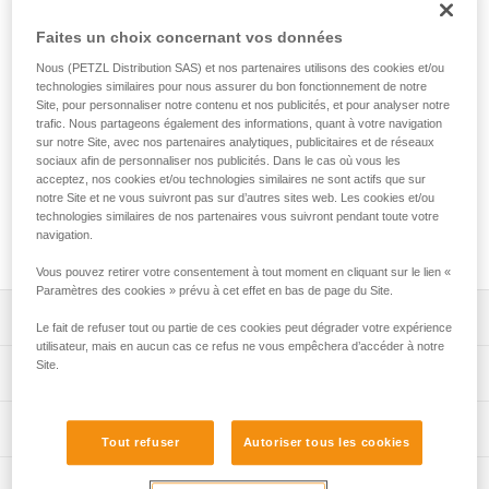
EXPERT 55 est un sac conçu pour organiser et transporter
tout le matériel nécessaire à vos missions d'interventions en
Faites un choix concernant vos données
équipe. Son port est confortable, grâce au matelassage sur
Nous (PETZL Distribution SAS) et nos partenaires utilisons des cookies et/ou
les zones de contact. Ses poches de différents formats et
technologies similaires pour nous assurer du bon fonctionnement de notre
ses nombreux porte-matériel vous permettent d'organiser et
Site, pour personnaliser notre contenu et nos publicités, et pour analyser notre
de sécuriser votre équipement. Ses différentes options
trafic. Nous partageons également des informations, quant à votre navigation
d'ouverture vous permettent d'accéder à ce dont vous avez
sur notre Site, avec nos partenaires analytiques, publicitaires et de réseaux
besoin rapidement et facilement. Il peut également être
sociaux afin de personnaliser nos publicités. Dans le cas où vous les
totalement ouvert et posé au sol, le temps de la préparation
acceptez, nos cookies et/ou technologies similaires ne sont actifs que sur
notre Site et ne vous suivront pas sur d’autres sites web. Les cookies et/ou
avant l'intervention. Sa construction robuste, avec bâche en
technologies similaires de nos partenaires vous suivront pendant toute votre
TPU, fond soudé et tissu renforcé, en fait un sac conçu pour
navigation.
des utilisations intensives.
Vous pouvez retirer votre consentement à tout moment en cliquant sur le lien «
Paramètres des cookies » prévu à cet effet en bas de page du Site.
Descriptif
Le fait de refuser tout ou partie de ces cookies peut dégrader votre expérience
utilisateur, mais en aucun cas ce refus ne vous empêchera d’accéder à notre
Confort et ergonomie d'utilisation :
Site.
Spécifications techniques
- le port est confortable, grâce au matelassage des
bretelles, du dos et de la sangle ventrale,
Volume: 55 litres
Informations techniques
- les bretelles et les sangles, ventrale et pectorale, sont
Tout refuser
Autoriser tous les cookies
Dimensions: 75 x 35 x 24 cm
réglables pour s'adapter au mieux à votre morphologie,
FAQ
- la sangle ventrale peut être rangée dans le bas du dos si
Poids: 2760 g
Inspection
FAQ