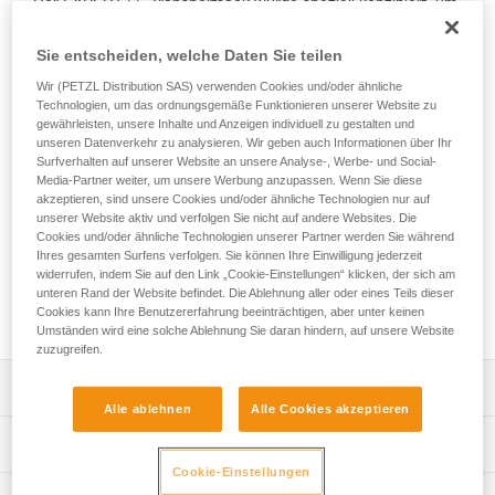
Der EXPERT 55-Transportsack wurde speziell konzipiert, um
Ihre gesamte Ausrüstung für Ihre Einsätze im Team
übersichtlich zu organisieren und zu transportieren. Die
Sie entscheiden, welche Daten Sie teilen
Polsterung an den Kontaktflächen sorgt für hohen
Wir (PETZL Distribution SAS) verwenden Cookies und/oder ähnliche
Tragekomfort. Die unterschiedlich großen Fächer und die
Technologien, um das ordnungsgemäße Funktionieren unserer Website zu
zahlreichen Materialschlaufen ermöglichen, Ihre Ausrüstung
gewährleisten, unsere Inhalte und Anzeigen individuell zu gestalten und
übersichtlich zu organisieren und zu sichern. Dank den
unseren Datenverkehr zu analysieren. Wir geben auch Informationen über Ihr
verschiedenen Öffnungsmöglichkeiten können Sie schnell
Surfverhalten auf unserer Website an unsere Analyse-, Werbe- und Social-
Media-Partner weiter, um unsere Werbung anzupassen. Wenn Sie diese
und einfach auf die benötigte Ausrüstung zugreifen.
akzeptieren, sind unsere Cookies und/oder ähnliche Technologien nur auf
Während der Vorbereitungen für Ihren Einsatz lässt sich der
unserer Website aktiv und verfolgen Sie nicht auf andere Websites. Die
Transportsack zudem vollständig öffnen und auf den Boden
Cookies und/oder ähnliche Technologien unserer Partner werden Sie während
stellen. Die robuste Konstruktion mit TPU-Plane,
Ihres gesamten Surfens verfolgen. Sie können Ihre Einwilligung jederzeit
verschweißtem Boden und verstärktem Gewebe macht ihn
widerrufen, indem Sie auf den Link „Cookie-Einstellungen“ klicken, der sich am
zu einem strapazierfähigen Transportsack für den intensiven
unteren Rand der Website befindet. Die Ablehnung aller oder eines Teils dieser
Cookies kann Ihre Benutzererfahrung beeinträchtigen, aber unter keinen
Gebrauch.
Umständen wird eine solche Ablehnung Sie daran hindern, auf unsere Website
zuzugreifen.
Leistungsverzeichnis
Alle ablehnen
Alle Cookies akzeptieren
Komfortable und ergonomische Anwendung:
Technische Spezifikationen
- Die Polsterung an Schulterträgern, Rücken und
Cookie-Einstellungen
Bauchriemen sorgt für hohen Tragekomfort.
Volumen: 55 Liter