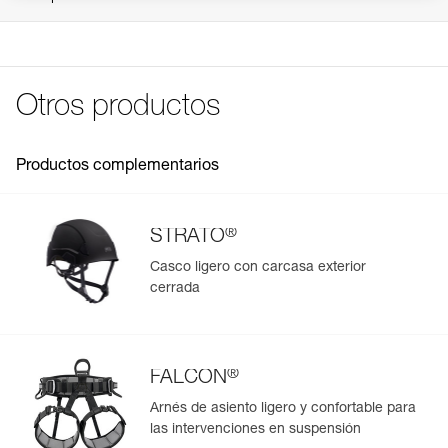
- La cinta ventral puede guardarse en la parte inferior de
Carga máxima autorizada: 50 kg
la espalda si no se utiliza.
Ver todo el contenido técnico
- La cinta pectoral se puede desmontar.
Materiales: TPU (sin PVC), poliéster, poliamida, EVA, EPE
- La bolsa se puede llevar en la espalda, mediante
y aluminio
tirantes, pero también mediante una de las tres asas
Otros productos
Características por referencia
disponibles.
- El izado y la suspensión son posibles mediante el asa
Referencia : S046AA01
superior que puede soportar una carga de hasta 50 kg.
Colores : negro
Productos complementarios
- La zona de transporte (tirantes, respaldo y cinta ventral)
Garantía : 3 Años
puede quedar protegida durante el izado, suspensiones o
Pack : 1
cuando la bolsa esté en el suelo gracias a la solapa lateral
de tejido reforzado.
®
STRATO
Organización del material:
Casco ligero con carcasa exterior
- Siete bolsillos de diferentes formatos para organizar el
cerrada
Gestión y control simplificados de tus EPI
material en función de su tamaño.
- Dieciséis anillos portamaterial para enganchar y
Para añadir un producto de Petzl, basta con escanear su
asegurar los equipos metálicos, por ejemplo.
datamatrix. Toda la información relativa al producto se
- Una cinta central para mantenerlo todo en su sitio.
cargará automáticamente.
- Un bolsillo superior, con ventana de identificación, para
®
FALCON
Importe y exporte de forma sencilla los datos de sus EPI.
separar el casco, por ejemplo.
Arnés de asiento ligero y confortable para
Consulte el historial de un producto desde su fecha de
Accesos facilitados a los diferentes compartimentos de
las intervenciones en suspensión
fabricación.
transporte: