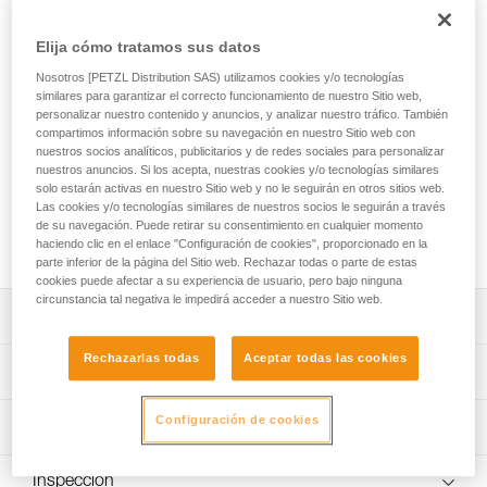
La EXPERT 55 es una bolsa diseñada para organizar y
transportar todo el material necesario para sus misiones de
Elija cómo tratamos sus datos
intervención en equipo. Su porte es confortable gracias al
acolchado en las zonas de contacto. Sus bolsillos de
Nosotros [PETZL Distribution SAS) utilizamos cookies y/o tecnologías
diferentes formatos y sus numerosos anillos portamaterial le
similares para garantizar el correcto funcionamiento de nuestro Sitio web,
permiten organizar y asegurar su equipo. Sus diferentes
personalizar nuestro contenido y anuncios, y analizar nuestro tráfico. También
compartimos información sobre su navegación en nuestro Sitio web con
opciones de apertura le permiten acceder a lo que necesita
nuestros socios analíticos, publicitarios y de redes sociales para personalizar
rápida y fácilmente. También puede abrirse totalmente y
nuestros anuncios. Si los acepta, nuestras cookies y/o tecnologías similares
colocarse en el suelo en el momento de la preparación,
solo estarán activas en nuestro Sitio web y no le seguirán en otros sitios web.
antes de la intervención. Su construcción robusta, con lona
Las cookies y/o tecnologías similares de nuestros socios le seguirán a través
de TPU, con el fondo soldado y tejido reforzado, la convierte
de su navegación. Puede retirar su consentimiento en cualquier momento
en una bolsa diseñada para utilizaciones intensivas.
haciendo clic en el enlace "Configuración de cookies", proporcionado en la
parte inferior de la página del Sitio web. Rechazar todas o parte de estas
cookies puede afectar a su experiencia de usuario, pero bajo ninguna
circunstancia tal negativa le impedirá acceder a nuestro Sitio web.
Descripción
Rechazarlas todas
Aceptar todas las cookies
Comodidad y ergonomía de utilización:
Características técnicas
- El porte es confortable gracias al acolchado de los
tirantes, del respaldo y de la cinta ventral.
Capacidad: 55 litros
Configuración de cookies
Información técnica
- Los tirantes y las cintas, ventral y pectoral, son
Medidas: 75 x 35 x 24 cm
regulables para adaptarse del mejor modo a su
FAQ
morfología.
Peso: 2760 g
Inspección
FAQ