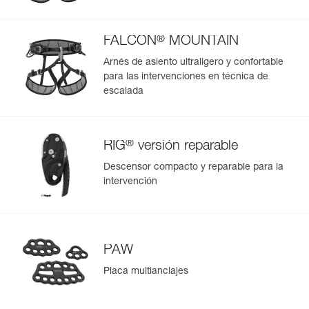
- El compartimento principal se abre parcialmente gracias
a dos hebillas que limitan la apertura, o completamente
Más información
para acceder a todo el material.
®
FALCON
MOUNTAIN
- El panel lateral se abre de forma independiente del resto
Arnés de asiento ultraligero y confortable
para acceder rápidamente a los cinco anillos
para las intervenciones en técnica de
portamaterial.
escalada
- El bolsillo superior permite acceder al casco o a
cualquier material separado del resto.
- El pequeño bolsillo delantero permite guardar los efectos
personales como las llaves.
®
RIG
versión reparable
Construcción robusta para una utilización intensiva:
- Lona de TPU (sin PVC) de alta resistencia en las zonas
Descensor compacto y reparable para la
más expuestas para una utilización de regular a intensiva.
intervención
Resiste a los rayos del sol (no se decolora), al aceite, a las
grasas y a las altas y bajas temperaturas. No contiene
cloro (sin olor).
- Tejido reforzado en las zonas menos expuestas para un
PAW
mejor compromiso entre peso y rigidez.
- Fondo soldado para una mejor resistencia a la abrasión
Placa multianclajes
y a los desgarros.