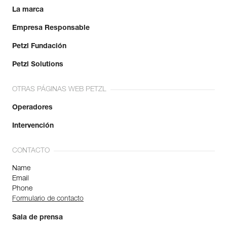
Garantía : 3 Años
La marca
Pack : 1
Empresa Responsable
Referencia : K52 XLN
Colores : negro
Petzl Fundación
Talla : XL
Talla : 9,5
Petzl Solutions
Circunferencia de la mano : 24,5 cm
NSN : -
OTRAS PÁGINAS WEB PETZL
Garantía : 3 Años
Pack : 1
Operadores
Intervención
CONTACTO
Name
Email
Phone
Formulario de contacto
Sala de prensa