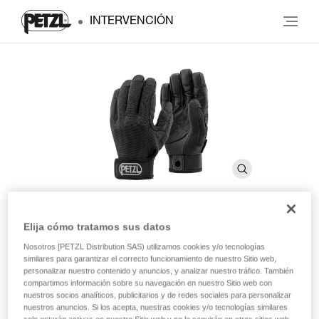
INTERVENCIÓN
Elija cómo tratamos sus datos
CORDEX
Nosotros [PETZL Distribution SAS) utilizamos cookies y/o tecnologías
similares para garantizar el correcto funcionamiento de nuestro Sitio web,
personalizar nuestro contenido y anuncios, y analizar nuestro tráfico. También
Guantes ligeros para asegurar y rapelar
compartimos información sobre su navegación en nuestro Sitio web con
nuestros socios analíticos, publicitarios y de redes sociales para personalizar
nuestros anuncios. Si los acepta, nuestras cookies y/o tecnologías similares
Guantes ligeros para asegurar y rapelar que combinan