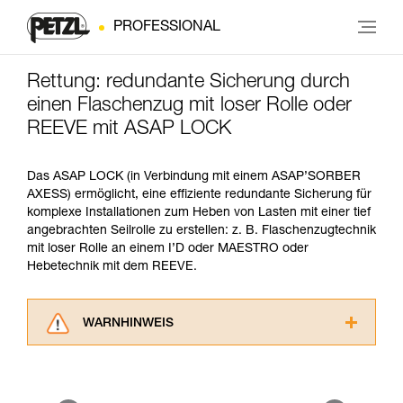
PROFESSIONAL
Rettung: redundante Sicherung durch
einen Flaschenzug mit loser Rolle oder
REEVE mit ASAP LOCK
Das ASAP LOCK (in Verbindung mit einem ASAP’SORBER
AXESS) ermöglicht, eine effiziente redundante Sicherung für
komplexe Installationen zum Heben von Lasten mit einer tief
angebrachten Seilrolle zu erstellen: z. B. Flaschenzugtechnik
mit loser Rolle an einem I’D oder MAESTRO oder
Hebetechnik mit dem REEVE.
WARNHINWEIS
Lesen Sie die Gebrauchsanweisungen der
Produkte, um die es in diesem Tech Tipp geht,
aufmerksam durch, bevor Sie diesen zu Rate