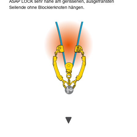
ASAP LOCK sehr nahe am gerissenen, ausgefransten
Seilende ohne Blockierknoten hängen.