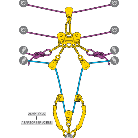
ziehen. Um diese Zusatzinformationen
verstehen zu können, müssen Sie zuerst die in
der Gebrauchsanweisung enthaltenen
Informationen richtig verstanden haben.
Die Beherrschung dieser Techniken setzt eine
entsprechende Ausbildung und ein spezielles
Training voraus. Prüfen Sie zusammen mit
einem Profi, ob Sie in der Lage sind, den
Vorgang alleine sicher zu wiederholen, bevor
Sie ihn eigenständig durchführen.
Wir geben Beispiele für die mit Ihrer Aktivität
verbundenen Techniken. Möglicherweise gibt es
noch andere Techniken, die hier nicht
beschrieben werden.