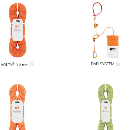
®
RAD SYSTEM
VOLTA
9.2 mm