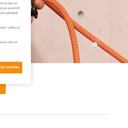
ns le cas où
 vous suivront
ront pendant
kies » prévu à
aucun cas ce
 les cookies
r