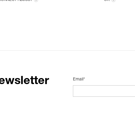
CONNECT ADJUST
OK
ewsletter
Email*