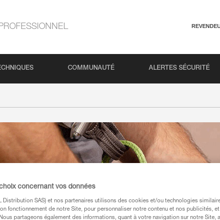
PROFESSIONNEL
REVENDE
ECHNIQUES
COMMUNAUTÉ
ALERTES SÉCURITÉ
 choix concernant vos données
Distribution SAS) et nos partenaires utilisons des cookies et/ou technologies similai
on fonctionnement de notre Site, pour personnaliser notre contenu et nos publicités, et
. Nous partageons également des informations, quant à votre navigation sur notre Site, 