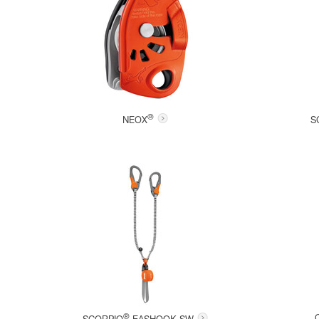
®
NEOX
S
®