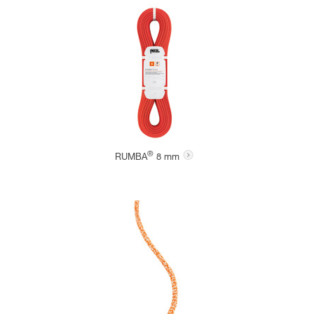
®
RUMBA
8 mm