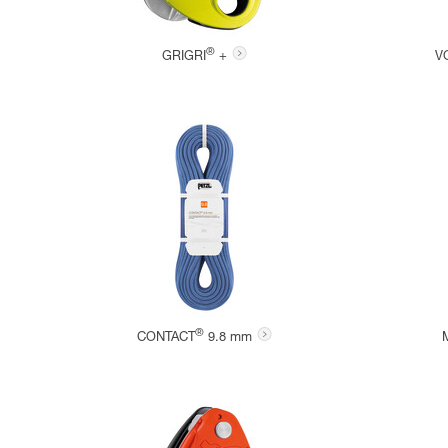
®
GRIGRI
+
V
®
CONTACT
9.8 mm