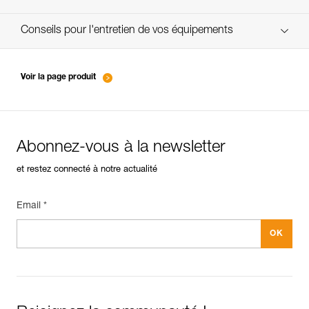
verif-EPI-crampons-suivi-FR
Conseils pour l'entretien de vos équipements
entretien-piolets-crampons-broches_FR
Voir la page produit
Abonnez-vous à la newsletter
et restez connecté à notre actualité
Email *