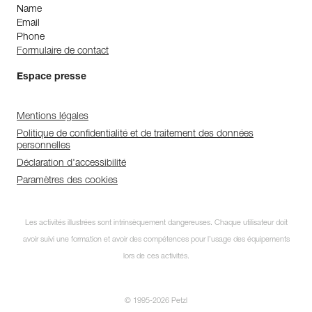
Name
Email
Phone
Formulaire de contact
Espace presse
Mentions légales
Politique de confidentialité et de traitement des données
personnelles
Déclaration d'accessibilité
Paramètres des cookies
Les activités illustrées sont intrinsèquement dangereuses. Chaque utilisateur doit
avoir suivi une formation et avoir des compétences pour l’usage des équipements
lors de ces activités.
© 1995-2026 Petzl