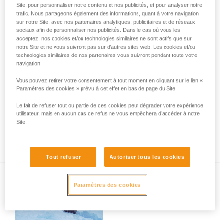
Site, pour personnaliser notre contenu et nos publicités, et pour analyser notre
trafic. Nous partageons également des informations, quant à votre navigation
sur notre Site, avec nos partenaires analytiques, publicitaires et de réseaux
sociaux afin de personnaliser nos publicités. Dans le cas où vous les
Aide à l'équipier lors d'une descente à skis
acceptez, nos cookies et/ou technologies similaires ne sont actifs que sur
notre Site et ne vous suivront pas sur d’autres sites web. Les cookies et/ou
technologies similaires de nos partenaires vous suivront pendant toute votre
navigation.
Vous pouvez retirer votre consentement à tout moment en cliquant sur le lien «
Paramètres des cookies » prévu à cet effet en bas de page du Site.
Le fait de refuser tout ou partie de ces cookies peut dégrader votre expérience
utilisateur, mais en aucun cas ce refus ne vous empêchera d’accéder à notre
Site.
Qui porte les cordes dans un groupe en ski
?
Tout refuser
Autoriser tous les cookies
Paramètres des cookies